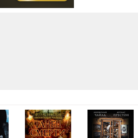
12:21
33:59
15:34
24:10
09:01
19:45
08:19
16:53
21:41
18:39
09:16