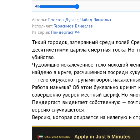
Пендергаст-04. Натюрморт с воронами (4)
Пендергаст-04. Натюрморт с воронами (5)
Авторы:
Престон Дуглас
,
Чайлд Линкольн
Исполняет:
Герасимов Вячеслав
Пендергаст-04. Натюрморт с воронами (6)
Из серии:
Пендергаст #4
Тихий городок, затерянный среди полей Ср
Пендергаст-04. Натюрморт с воронами (7)
десятилетиями царила смертная тоска. Но т
убийство.
Пендергаст-04. Натюрморт с воронами (8)
Чудовищно искалеченное тело молодой жен
Пендергаст-04. Натюрморт с воронами (9)
найдено в круге, расчищенном посреди куку
— тело окружено трупами ворон, насаженных
Пендергаст-04. Натюрморт с воронами (10)
Работа маньяка? Об этом буквально кричит к
совершенно уверен местный шериф. Но мно
Пендергаст-04. Натюрморт с воронами (11)
Пендергаст выдвигает собственную — почт
Пендергаст-04. Натюрморт с воронами (12)
версию случившегося.
Версию, которая опирается на нелепую и с
Пендергаст-04. Натюрморт с воронами (13)
Пендергаст-04. Натюрморт с воронами (14)