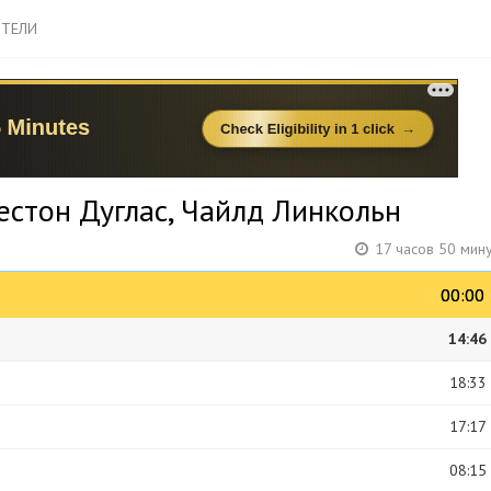
ТЕЛИ
естон Дуглас, Чайлд Линкольн
17 часов 50 мин
00:00
00:00
14:46
18:33
17:17
08:15