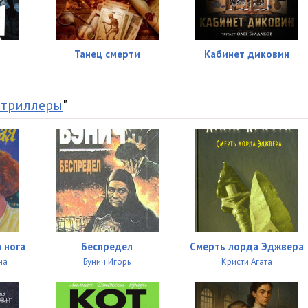
12:17
20:57
Танец смерти
Кабинет диковин
20:56
15:32
 триллеры
"
06:47
06:49
21:15
10:18
11:53
 нога
Беспредел
Смерть лорда Эджвера
10:53
на
Бунич Игорь
Кристи Агата
14:58
16:41