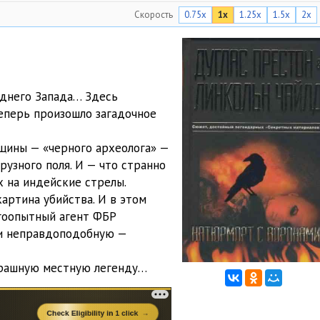
Скорость
0.75x
1x
1.25x
1.5x
2x
12:54
08:59
18:56
еднего Запада… Здесь
22:52
еперь произошло загадочное
17:14
щины — «черного археолога» —
12:55
рузного поля. И — что странно
 на индейские стрелы.
18:48
артина убийства. И в этом
гоопытный агент ФБР
20:02
и неправдоподобную —
27:17
трашную местную легенду…
24:15
12:50