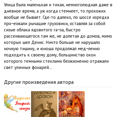
Наваждение 023 Святая жизнь
10:05
Улица была маленькая и тихая, немноголюдная даже в
дневное время, а уж когда стемнеет, то прохожих
Наваждение 024
02:36
вообще не бывает. Где-то далеко, по шоссе изредка
Наваждение 025 Тёмный ребёнок
09:31
про¬езжали рычащие грузовики, оставляя за собой
сизые облака ядовитого га¬за, быстро
Наваждение 026
08:10
рассеивающегося там же, не долетая до домов, мимо
которых шел Денис. Ничто больше не нарушало
Наваждение 027
05:28
ночную тишину, и юноша продолжал мед¬ленно
подходить к своему дому, большинство окон
которого темными стеклами безжизненно отражали
свет уличных фонарей…
Другие произведения автора