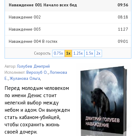
Наваждение 001 Начало всех бед
09:56
Наваждение 002
08:18
Наваждение 003
11:27
Наваждение 004 В гостях
09:01
Скорость
0.75x
1x
1.25x
1.5x
2x
Наваждение 005
09:04
Наваждение 006
07:45
Автор:
Голубев Дмитрий
Исполняют:
Верозуб О.
,
Логинова
Наваждение 007
07:03
Е.
,
Жуланова Ольга
,
Перед молодым человеком
Наваждение 008 Время перемен
09:57
по имени Денис стоит
нелегкий выбор между
Наваждение 009
09:50
небом и адом. Он вынужден
Наваждение 010
09:13
стать кабаном-убийцей,
чтобы сохранить жизнь
Наваждение 011 Колдун
11:16
своей дочери.