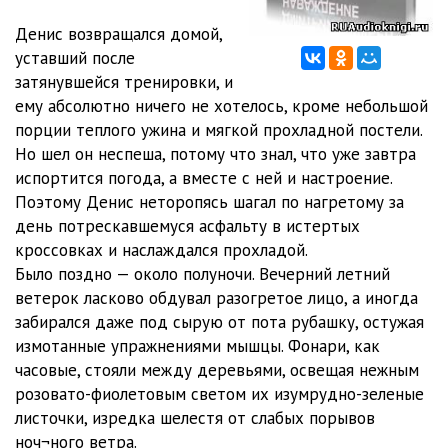
Наваждение 012
10:07
Денис возвращался домой,
Наваждение 013
03:02
уставший после
затянувшейся тренировки, и
Наваждение 014
11:15
ему абсолютно ничего не хотелось, кроме небольшой
порции теплого ужина и мягкой прохладной постели.
Наваждение 015
09:21
Но шел он неспеша, потому что знал, что уже завтра
Наваждение 016
02:59
испортится погода, а вместе с ней и настроение.
Поэтому Денис неторопясь шагал по нагретому за
Наваждение 017 Окончательные решения
09:12
день потрескавшемуся асфальту в истертых
кроссовках и наслаждался прохладой.
Наваждение 018
02:18
Было поздно — около полуночи. Вечерний летний
Наваждение 019 Последнее путешествие
07:47
ветерок ласково обдувал разогретое лицо, а иногда
забирался даже под сырую от пота рубашку, остужая
Наваждение 020
05:42
измотанные упражнениями мышцы. Фонари, как
часовые, стояли между деревьями, освещая нежным
Наваждение 021 Дочь
10:00
розовато-фиолетовым светом их изумрудно-зеленые
Наваждение 022
05:20
листочки, изредка шелестя от слабых порывов
ноч¬ного ветра.