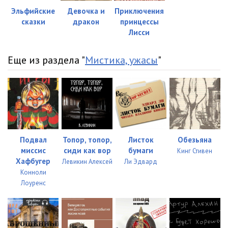
Эльфийские
Девочка и
Приключения
сказки
дракон
принцессы
Лисси
Еще из раздела "
Мистика, ужасы
"
Подвал
Топор, топор,
Листок
Обезьяна
миссис
сиди как вор
бумаги
Кинг Стивен
Хафбугер
Левикин Алексей
Ли Эдвард
Конноли
Лоуренс