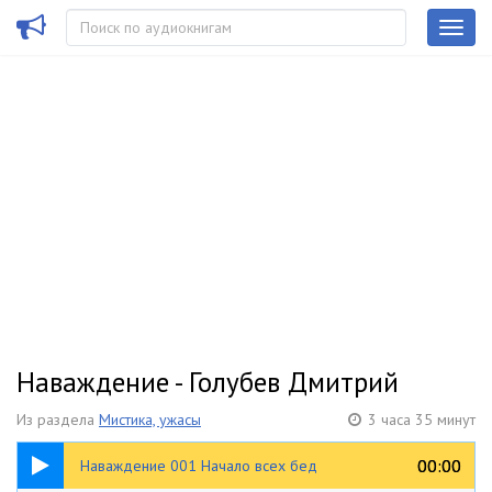
Наваждение - Голубев Дмитрий
Из раздела
Мистика, ужасы
3 часа 35 минут
09:56
00:00
00:00
Наваждение 001 Начало всех бед