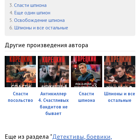
023 - Glava 3. Chast 3
04:35
3.
Спасти шпиона
4.
Еще один шпион
024 - Glava 3. Chast 4
12:53
5.
Освобождение шпиона
025 - Glava 3. Chast 5
14:35
6.
Шпионы и все остальные
026 - Glava 3. Chast 6
10:20
Другие произведения автора
027 - Glava 4. Chast 1
11:59
028 - Glava 4. Chast 2
04:03
029 - Glava 4. Chast 3
19:39
030 - Glava 4. Chast 4
11:03
Спасти
Антикиллер
Спасти
Шпионы и все
031 - Glava 4. Chast 5
15:36
посольство
4. Счастливых
шпиона
остальные
бандитов не
032 - Glava 4. Chast 6
15:28
бывает
033 - Glava 4. Chast 7
09:30
Еще из раздела "
Детективы, боевики,
034 - Glava 4. Chast 8
04:59