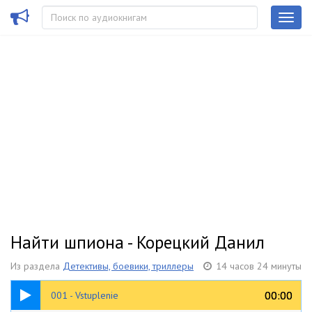
Найти шпиона - Корецкий Данил
Из раздела
Детективы, боевики, триллеры
14 часов 24 минуты
05:14
00:00
00:00
001 - Vstuplenie