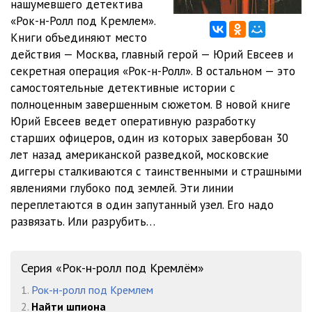
нашумевшего детектива
012 - Glava 1. Chast 11
14:15
«Рок-н-Ролл под Кремлем».
013 - Glava 1. Chast 12
23:25
Книги объединяют место
действия — Москва, главный герой — Юрий Евсеев и
014 - Glava 1. Chast 13
21:25
секретная операция «Рок-н-Ролл». В остальном — это
самостоятельные детективные истории с
015 - Glava 1. Chast 14
08:28
полноценным завершенным сюжетом. В новой книге
016 - Glava 2. Chast 1
06:18
Юрий Евсеев ведет оперативную разработку
старших офицеров, один из которых завербован 30
017 - Glava 2. Chast 2
18:29
лет назад американской разведкой, московские
диггеры сталкиваются с таинственными и страшными
018 - Glava 2. Chast 3
25:21
явлениями глубоко под землей. Эти линии
019 - Glava 2. Chast 4
14:23
переплетаются в один запутанный узел. Его надо
развязать. Или разрубить…
020 - Glava 2. Chast 5
17:21
021 - Glava 3. Chast 1
12:55
Серия «Рок-н-ролл под Кремлём»
022 - Glava 3. Chast 2
11:54
1.
Рок-н-ролл под Кремлем
2.
Найти шпиона