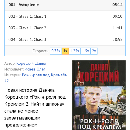
001 - Vstuplenie
05:14
002 - Glava 1. Chast 1
09:10
003 - Glava 1. Chast 2
11:41
004 - Glava 1. Chast 3
20:55
Скорость
0.75x
1x
1.25x
1.5x
2x
005 - Glava 1. Chast 4
06:34
006 - Glava 1. Chast 5
13:43
Автор:
Корецкий Данил
Исполняет:
Исаев Олег
007 - Glava 1. Chast 6
07:37
Из серии:
Рок-н-ролл под Кремлём
#2
008 - Glava 1. Chast 7
12:36
Новая история Данила
Корецкого «Рок-н-ролл под
009 - Glava 1. Chast 8
06:31
Кремлем 2. Найти шпиона»
010 - Glava 1. Chast 9
15:12
стала не менее
захватывающим
011 - Glava 1. Chast 10
16:13
продолжением