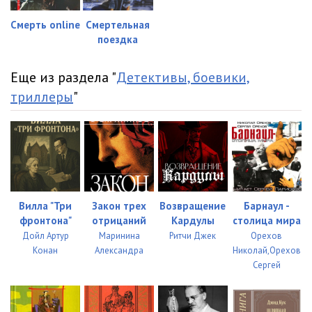
023_Nazhyvka
08:14
Смерть online
Смертельная
024_Nazhyvka
10:21
поездка
025_Nazhyvka
12:20
Еще из раздела "
Детективы, боевики,
026_Nazhyvka
10:14
триллеры
"
027_Nazhyvka
08:34
028_Nazhyvka
09:50
029_Nazhyvka
08:33
030_Nazhyvka
08:28
Вилла "Три
Закон трех
Возвращение
Барнаул -
фронтона"
отрицаний
Кардулы
столица мира
031_Nazhyvka
08:15
Дойл Артур
Маринина
Ритчи Джек
Орехов
Конан
Александра
Николай,Орехов
032_Nazhyvka
09:42
Сергей
033_Nazhyvka
08:24
034_Nazhyvka
08:33