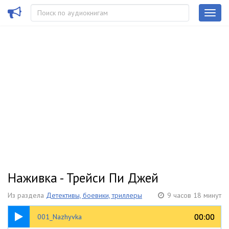
Наживка - Трейси Пи Джей
Из раздела
Детективы, боевики, триллеры
9 часов 18 минут
09:15
00:00
00:00
001_Nazhyvka