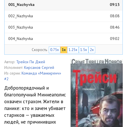
001_Nazhyvka
09:15
002_Nazhyvka
08:08
003_Nazhyvka
08:46
004_Nazhyvka
09:02
Скорость
0.75x
1x
1.25x
1.5x
2x
005_Nazhyvka
11:04
006_Nazhyvka
09:03
Автор:
Трейси Пи Джей
Исполняет:
Кирсанов Сергей
007_Nazhyvka
09:35
Из серии:
Команда «Манкиренч»
#2
008_Nazhyvka
08:17
Добропорядочный и
благополучный Миннеаполис
009_Nazhyvka
11:06
охвачен страхом. Жители в
010_Nazhyvka
08:32
панике: кто и зачем убивает
стариков — уважаемых
011_Nazhyvka
11:00
людей, не причинивших