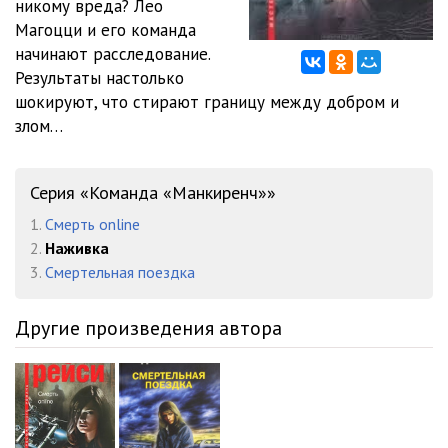
никому вреда? Лео
012_Nazhyvka
09:26
Магоцци и его команда
013_Nazhyvka
08:13
начинают расследование.
Результаты настолько
014_Nazhyvka
08:33
шокируют, что стирают границу между добром и
злом…
015_Nazhyvka
08:52
016_Nazhyvka
08:08
Серия «Команда «Манкиренч»»
017_Nazhyvka
10:25
1.
Смерть online
2.
Наживка
018_Nazhyvka
08:51
3.
Смертельная поездка
019_Nazhyvka
09:16
Другие произведения автора
020_Nazhyvka
08:29
021_Nazhyvka
10:34
022_Nazhyvka
10:42