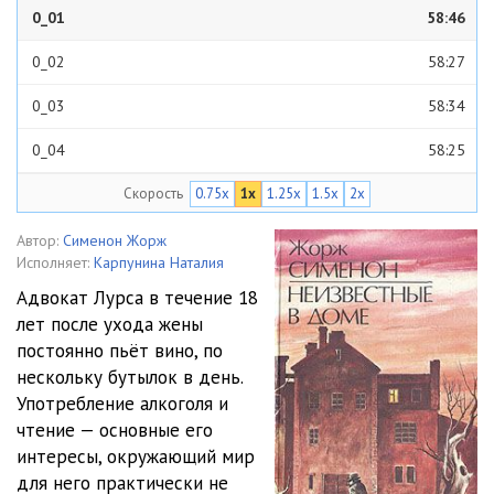
0_01
58:46
0_02
58:27
0_03
58:34
0_04
58:25
Скорость
0.75x
1x
1.25x
1.5x
2x
0_05
58:13
0_06
58:19
Автор:
Сименон Жорж
Исполняет:
Карпунина Наталия
0_07
58:31
Адвокат Лурса в течение 18
лет после ухода жены
0_08
58:23
постоянно пьёт вино, по
0_09
59:30
нескольку бутылок в день.
Употребление алкоголя и
0_10
59:21
чтение — основные его
интересы, окружающий мир
0_11
1:00:15
для него практически не