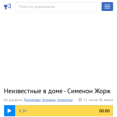
Неизвестные в доме - Сименон Жорж
Из раздела
Детективы, боевики, триллеры
11 часов 46 минут
58:46
00:00
00:00
0_01