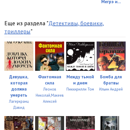
Мегрэ и...
Еще из раздела "
Детективы, боевики,
триллеры
"
Девушка,
Фантомная
Между тьмой
Бомба для
которая
сила
и днем
братвы
должна
Леонов
Пиккирилли Том
Ильин Андрей
умереть
Николай,Макеев
Лагеркранц
Алексей
Давид