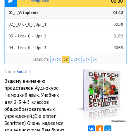
00:00
00:00
01_-_Vstuplenie
Немецкий язык 2класс/Немецкий язык 2 класс 1диск
01_-_Vstuplenie
01:18
02_-_Urok_0_-_Upr._1
00:38
03_-_Urok_0_-_Upr._2
01:22
04_-_Urok_0_-_Upr._3
00:39
Скорость
0.75x
1x
1.25x
1.5x
2x
05_-_Urok_0_-_Upr._5
00:47
06_-_Urok_1_-_Upr._1
00:42
Автор:
Бим И.Л.
Вашему вниманию
07_-_Urok_1_-_Upr._2
00:27
представлен Аудиокурс
Немецкий язык. Учебник
08_-_Urok_1_-_Upr._3
00:22
для 2-3-4-5 классов
09_-_Urok_1_-_Upr._4
00:21
общеобразовательных
учреждений.(Die ersten
10_-_Urok_1_-_Upr._5
00:18
Schritten) Очень надеемся
эти аудиокурсы Вам будут
11_-_Urok_1_-_Upr._7
00:25