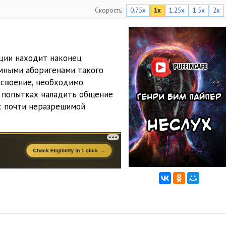
Скорость
0.75x
1x
1.25x
1.5x
2x
ации находит наконец
умными аборигенами такого
освоение, необходимо
и попытках наладить общение
 с почти неразрешимой