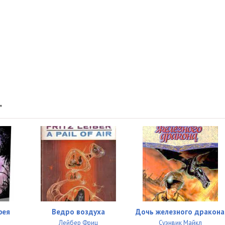
"
фея
Ведро воздуха
Дочь железного дракона
Лейбер Фриц
Суэнвик Майкл