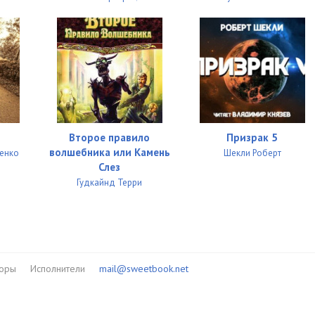
Второе правило
Призрак 5
волшебника или Камень
ченко
Шекли Роберт
Слез
Гудкайнд Терри
торы
Исполнители
mail@sweetbook.net