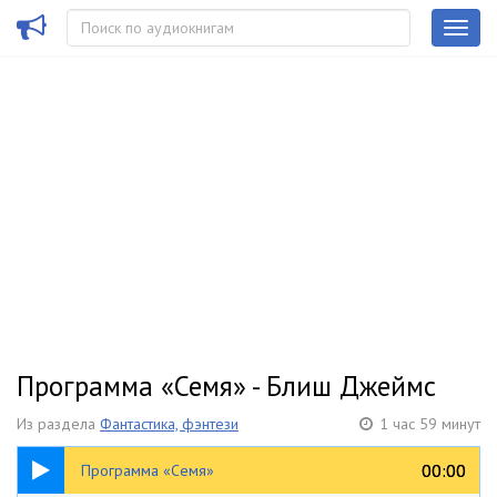
Программа «Семя» - Блиш Джеймс
Из раздела
Фантастика, фэнтези
1 час 59 минут
1:59:33
00:00
00:00
Программа «Семя»