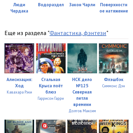
Люди
Водораздел
Закон Чарли
Поверхностн
Чердака
ое натяжение
Еще из раздела "
Фантастика, фэнтези
"
Алисизация:
Стальная
НСК дело
Флэшбэк
Ход
Крыса поёт
№125
Симмонс Дэн
блюз
Северная
Кавахара Рэки
петля
Гаррисон Гарри
времени
Долгов Максим