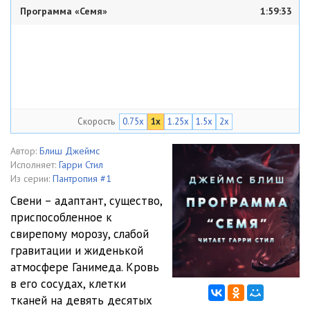
Программа «Семя»
1:59:33
Скорость
0.75x
1x
1.25x
1.5x
2x
Автор:
Блиш Джеймс
Исполняет:
Гарри Стил
Из серии:
Пантропия #1
Свени – адаптант, существо,
приспособленное к
свирепому морозу, слабой
гравитации и жиденькой
атмосфере Ганимеда. Кровь
в его сосудах, клетки
тканей на девять десятых