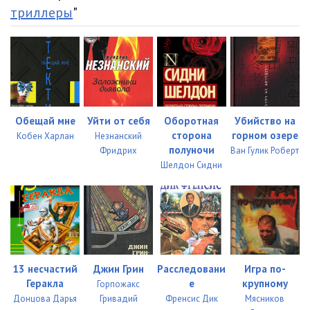
триллеры
"
Обещай мне
Уйти от себя
Оборотная
Убийство на
сторона
горном озере
Кобен Харлан
Незнанский
полуночи
Фридрих
Ван Гулик Роберт
Шелдон Сидни
13 несчастий
Джин Грин
Расследовани
Игра по-
Геракла
е
крупному
Горпожакс
Донцова Дарья
Гривадий
Френсис Дик
Мясников