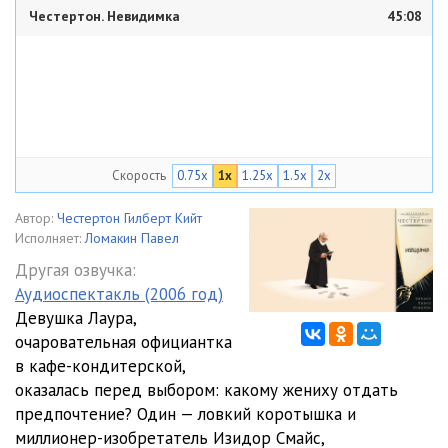
Честертон. Невидимка
45:08
Скорость
0.75x
1x
1.25x
1.5x
2x
Автор:
Честертон Гилберт Кийт
Исполняет:
Ломакин Павел
Другая озвучка:
Аудиоспектакль (2006 год)
Девушка Лаура,
очаровательная официантка
в кафе-кондитерской,
оказалась перед выбором: какому жениху отдать
предпочтение? Один — ловкий коротышка и
миллионер-изобретатель Изидор Смайс,