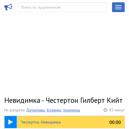
Невидимка - Честертон Гилберт Кийт
Из раздела
Детективы, боевики, триллеры
45 минут
45:08
00:00
00:00
Честертон. Невидимка