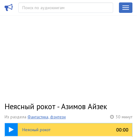
Неясный рокот - Азимов Айзек
Из раздела
Фантастика, фэнтези
30 минут
30:01
00:00
00:00
Неясный рокот