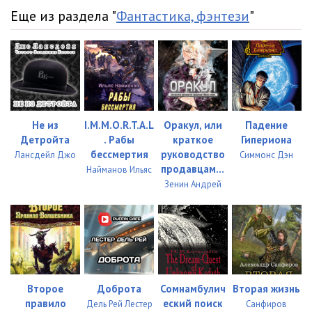
Еще из раздела "
Фантастика, фэнтези
"
Не из
I.M.M.O.R.T.A.L
Оракул, или
Падение
Детройта
. Рабы
краткое
Гипериона
бессмертия
руководство
Лансдейл Джо
Симмонс Дэн
продавцам...
Найманов Ильяс
Зенин Андрей
Второе
Доброта
Сомнамбулич
Вторая жизнь
правило
еский поиск
Дель Рей Лестер
Санфиров