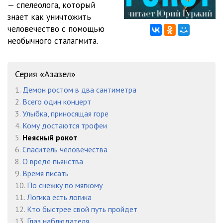
— спелеолога, который
знает как уничтожить
человечество с помощью
необычного сталагмита.
Серия «Азазел»
1.
Демон ростом в два сантиметра
2.
Всего один концерт
3.
Улыбка, приносящая горе
4.
Кому достаются трофеи
5.
Неясный рокот
6.
Спаситель человечества
8.
О вреде пьянства
9.
Время писать
10.
По снежку по мягкому
11.
Логика есть логика
12.
Кто быстрее свой путь пройдет
13.
Глаз наблюдателя