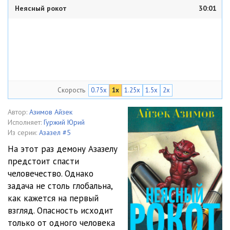
Неясный рокот
30:01
Скорость
0.75x
1x
1.25x
1.5x
2x
Автор:
Азимов Айзек
Исполняет:
Гуржий Юрий
Из серии:
Азазел #5
На этот раз демону Азазелу
предстоит спасти
человечество. Однако
задача не столь глобальна,
как кажется на первый
взгляд. Опасность исходит
только от одного человека