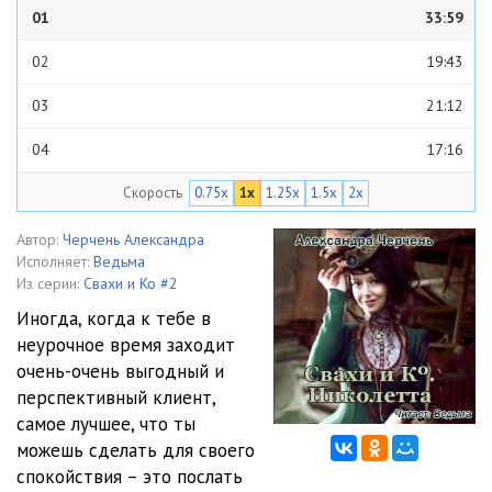
01
33:59
02
19:43
03
21:12
04
17:16
Скорость
0.75x
1x
1.25x
1.5x
2x
05
10:34
06
39:01
Автор:
Черчень Александра
Исполняет:
Ведьма
07
33:16
Из серии:
Свахи и Ко #2
Иногда, когда к тебе в
неурочное время заходит
очень-очень выгодный и
перспективный клиент,
самое лучшее, что ты
можешь сделать для своего
спокойствия – это послать