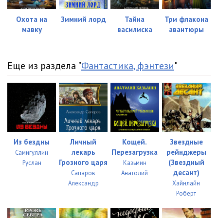
Охота на
Зимний лорд
Тайна
Три флакона
мавку
василиска
авантюры
Еще из раздела "
Фантастика, фэнтези
"
Из бездны
Личный
Кощей.
Звездные
лекарь
Перезагрузка
рейнджеры
Самигуллин
Грозного царя
(Звездный
Руслан
Казьмин
десант)
Сапаров
Анатолий
Александр
Хайнлайн
Роберт