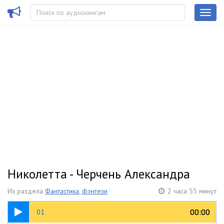
Николетта - Черчень Александра
Из раздела
Фантастика, фэнтези
2 часа 55 минут
33:59
00:00
00:00
01