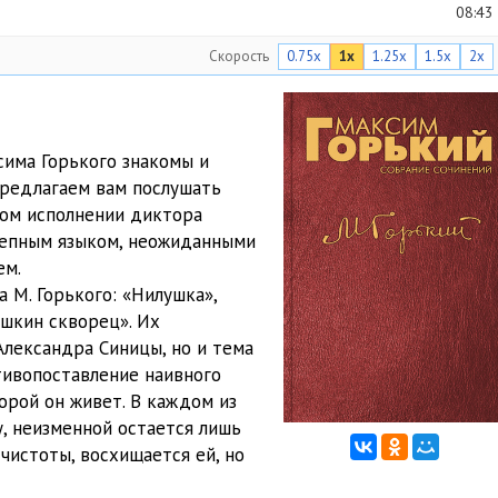
08:43
Скорость
0.75x
1x
1.25x
1.5x
2x
сима Горького знакомы и
предлагаем вам послушать
ком исполнении диктора
лепным языком, неожиданными
ем.
 М. Горького: «Нилушка»,
ушкин скворец». Их
Александра Синицы, но и тема
тивопоставление наивного
орой он живет. В каждом из
у, неизменной остается лишь
 чистоты, восхищается ей, но