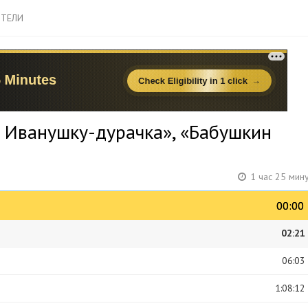
ТЕЛИ
о Иванушку-дурачка», «Бабушкин
1 час 25 мин
00:00
00:00
02:21
06:03
1:08:12