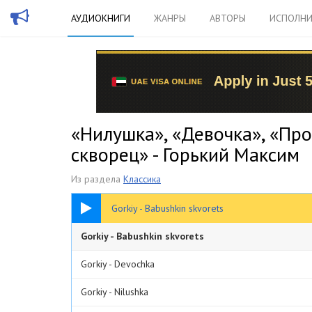
АУДИОКНИГИ
ЖАНРЫ
АВТОРЫ
ИСПОЛНИ
«Нилушка», «Девочка», «Пр
скворец» - Горький Максим
Из раздела
Классика
02:21
Gorkiy - Babushkin skvorets
Gorkiy - Babushkin skvorets
Gorkiy - Devochka
Gorkiy - Nilushka