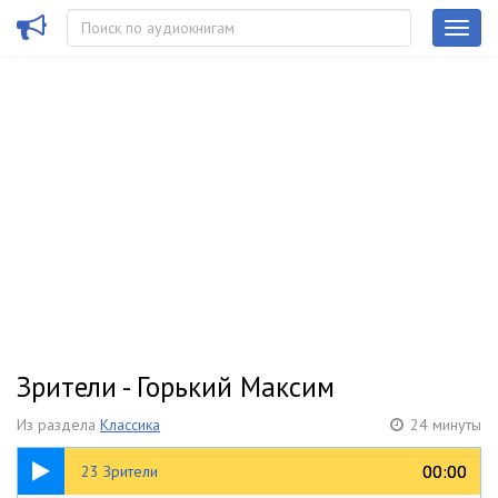
Зрители - Горький Максим
Из раздела
Классика
24 минуты
24:59
00:00
00:00
23 Зрители