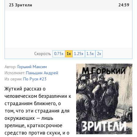
23 Зрители
24:59
Скорость
0.75x
1x
1.25x
1.5x
2x
Автор:
Горький Максим
Исполняет:
Паньшин Андрей
Из серии:
По Руси #23
Жуткий рассказ о
человеческом безразличии к
страданиям ближнего, о
том, что эти страдания для
окружающих — лишь
зрелище, краткосрочное
средство против скуки, и о