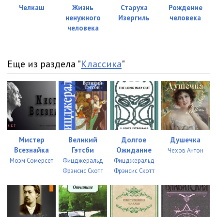
Челкаш
Жизнь
Старуха
Рождение
ненужного
Изергиль
человека
человека
Еще из раздела "
Классика
"
Мистер
Великий
Долгое
Душечка
Всезнайка
Гэтсби
Ожидание
Чехов Антон
Моэм Сомерсет
Фицджеральд
Фицджеральд
Фрэнсис Скотт
Фрэнсис Скотт