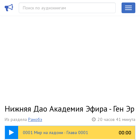
Нижняя Дао Академия Эфира - Ген Эр
Из раздела
Ранобэ
20 часов 41 минута
19:24
00:00
00:00
0001 Мир на ладони - Глава 0001