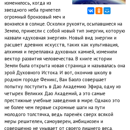
изменилось, когда из
0012 Мир на ладони - Глава 0012
11:38
звездного неба прилетел
0013 Мир на ладони - Глава 0013
11:06
огромный бронзовый меч и
вонзился в солнце. Осколки рукояти, осыпавшиеся на
0014 Мир на ладони - Глава 0014
12:00
Землю, принесли с собой новый тип энергии, которую
назвали «духовная энергия». Новый вид энергии и
0015 Мир на ладони - Глава 0015
09:58
расцвет древних искусств, таких как культивация,
0016 Мир на ладони - Глава 0016
12:19
алхимия и переплавка духовных камней, изменили
вектор развития человечества. В книге истории
0017 Мир на ладони - Глава 0017
10:34
Земли была открыта новая страница и называлась она
эрой Духовного Истока. И вот, окончив школу в
0018 Мир на ладони - Глава 0018
10:35
родном городе Феникс, Ван Баолэ совершает
0019 Мир на ладони - Глава 0019
11:57
попытку поступить в Дао Академию Эфира, одну из
четырех Великих Дао Академий, а это самые
0020 Мир на ладони - Глава 0020
13:00
престижные учебные заведения в мире. Однако это
не более чем первые скромные шаги на пути
0021 Мир на ладони - Глава 0021
10:09
молодого толстячка, ведь паренёк сверх всякой
0022 Мир на ладони - Глава 0022
09:36
меры решителен, самоуверен, амбициозен и
совершенно не унывает от своего лишнего веса.