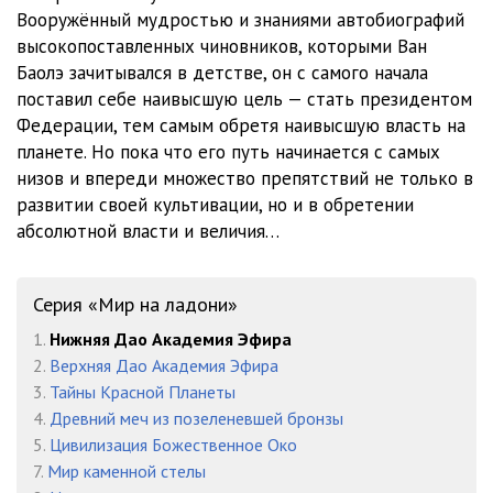
0023 Мир на ладони - Глава 0023
11:11
Вооружённый мудростью и знаниями автобиографий
высокопоставленных чиновников, которыми Ван
0024 Мир на ладони - Глава 0024
11:52
Баолэ зачитывался в детстве, он с самого начала
0025 Мир на ладони - Глава 0025
09:39
поставил себе наивысшую цель — стать президентом
Федерации, тем самым обретя наивысшую власть на
0026 Мир на ладони - Глава 0026
11:44
планете. Но пока что его путь начинается с самых
низов и впереди множество препятствий не только в
0027 Мир на ладони - Глава 0027
11:25
развитии своей культивации, но и в обретении
0028 Мир на ладони - Глава 0028
09:35
абсолютной власти и величия…
0029 Мир на ладони - Глава 0029
10:25
Серия «Мир на ладони»
0030 Мир на ладони - Глава 0030
10:52
1.
Нижняя Дао Академия Эфира
0031 Мир на ладони - Глава 0031
10:09
2.
Верхняя Дао Академия Эфира
3.
Тайны Красной Планеты
0032 Мир на ладони - Глава 0032
09:50
4.
Древний меч из позеленевшей бронзы
0033 Мир на ладони - Глава 0033
12:53
5.
Цивилизация Божественное Око
7.
Мир каменной стелы
0034 Мир на ладони - Глава 0034
13:43