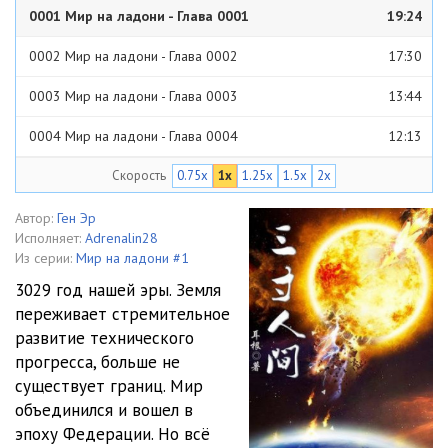
0001 Мир на ладони - Глава 0001
19:24
0002 Мир на ладони - Глава 0002
17:30
0003 Мир на ладони - Глава 0003
13:44
0004 Мир на ладони - Глава 0004
12:13
Скорость
0.75x
1x
1.25x
1.5x
2x
0005 Мир на ладони - Глава 0005
14:59
0006 Мир на ладони - Глава 0006
14:16
Автор:
Ген Эр
Исполняет:
Adrenalin28
0007 Мир на ладони - Глава 0007
13:18
Из серии:
Мир на ладони #1
3029 год нашей эры. Земля
0008 Мир на ладони - Глава 0008
13:44
переживает стремительное
развитие технического
0009 Мир на ладони - Глава 0009
13:29
прогресса, больше не
0010 Мир на ладони - Глава 0010
16:16
существует границ. Мир
объединился и вошел в
0011 Мир на ладони - Глава 0011
09:59
эпоху Федерации. Но всё