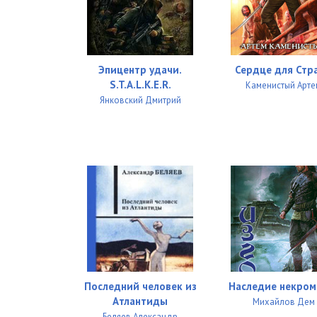
027
028
029
Эпицентр удачи.
Сердце для Стр
S.T.A.L.K.E.R.
Каменистый Арте
030
Янковский Дмитрий
031
032
033
034
035
036
Последний человек из
Наследие некром
037
Атлантиды
Михайлов Дем
038
Беляев Александр