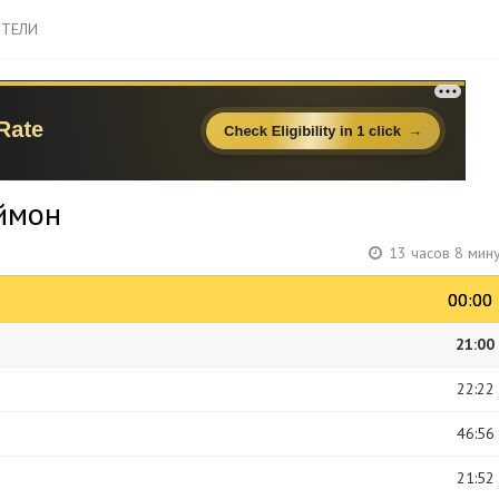
ТЕЛИ
ймон
13 часов 8 мин
00:00
00:00
21:00
22:22
46:56
21:52