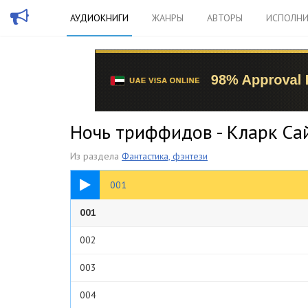
АУДИОКНИГИ
ЖАНРЫ
АВТОРЫ
ИСПОЛНИ
Ночь триффидов - Кларк Са
Из раздела
Фантастика, фэнтези
21:00
001
001
002
003
004