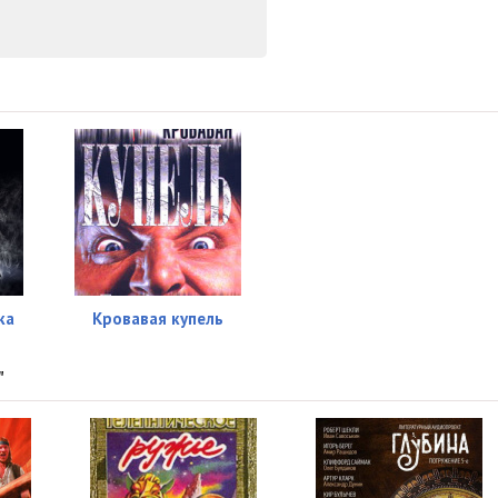
10:37
10:13
21:04
13:39
11:26
17:56
16:44
ка
Кровавая купель
13:26
17:03
"
14:06
12:17