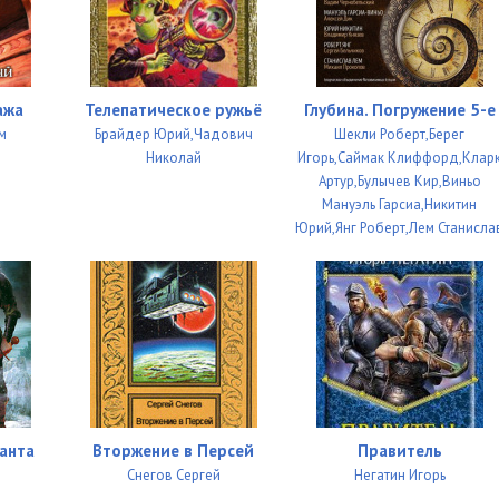
08:22
19:34
11:06
ажа
Телепатическое ружьё
Глубина. Погружение 5-е
м
Брайдер Юрий,Чадович
Шекли Роберт,Берег
21:52
Николай
Игорь,Саймак Клиффорд,Клар
Артур,Булычев Кир,Виньо
09:15
Мануэль Гарсиа,Никитин
21:14
Юрий,Янг Роберт,Лем Станисла
22:18
11:11
21:44
15:35
анта
Вторжение в Персей
Правитель
14:04
Снегов Сергей
Негатин Игорь
15:38