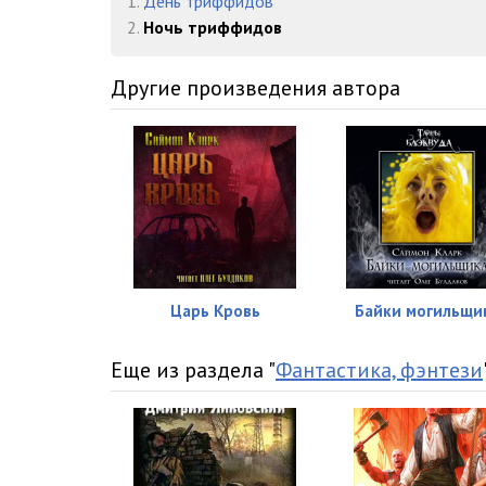
1.
День триффидов
016
2.
Ночь триффидов
017
Другие произведения автора
018
019
020
021
022
Царь Кровь
Байки могильщи
023
024
Еще из раздела "
Фантастика, фэнтези
025
026