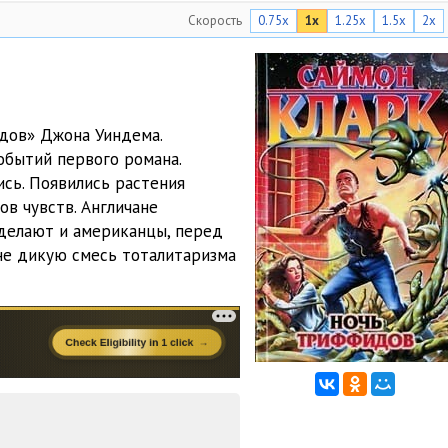
Скорость
0.75x
1x
1.25x
1.5x
2x
13:23
23:56
14:59
дов» Джона Уиндема.
26:10
обытий первого романа.
сь. Появились растения
15:52
ов чувств. Англичане
18:29
 делают и американцы, перед
не дикую смесь тоталитаризма
11:22
20:59
23:49
11:41
13:53