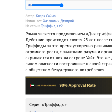
005
006
Автор:
Кларк Саймон
Исполняет:
Хазанович Дмитрий
007
Из серии:
Триффиды #2
Роман является продолжением «Дня триффи
008
Действие происходит спустя 25 лет после с
Триффиды за это время ускоренно развивали
009
огромного роста, с зачатками разума и орган
010
скрываются от них на острове Уайт. Это же
лицом опасности построившие в своей стра
011
с обществом безудержного потребления.
012
013
014
Серия «Триффиды»
015