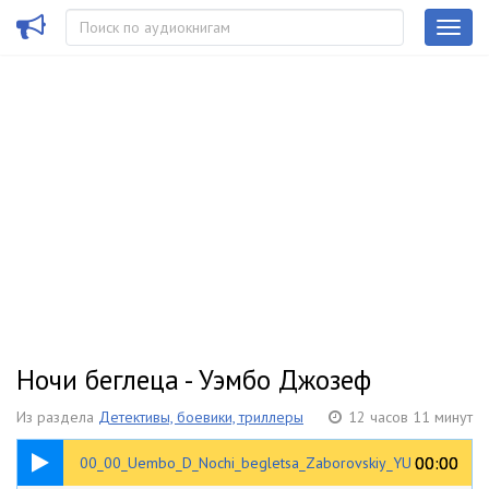
Ночи беглеца - Уэмбо Джозеф
Из раздела
Детективы, боевики, триллеры
12 часов 11 минут
00:25
00:00
00:00
00_00_Uembo_D_Nochi_begletsa_Zaborovskiy_YU