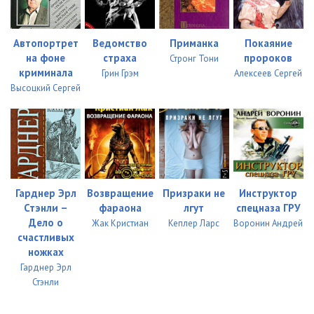
21_Nochi begletsa
27:50
22_Nochi begletsa
31:37
Автопортрет
Ведомство
Приманка
Покаяние
23_Epilog
17:03
на фоне
страха
пророков
Стронг Тони
криминала
Грин Грэм
Алексеев Сергей
Высоцкий Сергей
Гарднер Эрл
Возвращение
Призраки не
Инструктор
Стэнли –
фараона
лгут
спецназа ГРУ
Дело о
Жак Кристиан
Кеплер Ларс
Воронин Андрей
счастливых
ножках
Гарднер Эрл
Стэнли