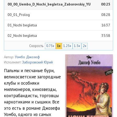
00_00_Uembo_D_Nochi_begletsa_Zaborovskiy_YU
00:25
00_01_Prolog
08:28
01_Nochi begletsa
16:37
02_Nochi begletsa
35:58
Скорость
0.75x
1x
1.25x
1.5x
2x
03_Nochi begletsa
36:01
04_Nochi begletsa
28:40
Автор:
Уэмбо Джозеф
Исполняет:
Заборовский Юрий
05_Nochi begletsa
30:12
Пальмы и песчаные бури,
великосветские загородные
06_Nochi begletsa
31:53
клубы и особняки
07_Nochi begletsa
27:48
миллионеров, кинозвезды,
контрабандисты, торговцы
08_Nochi begletsa
35:48
наркотиками и сыщики. Все
это есть в романе Джозефа
09_Nochi begletsa
32:21
Уомбо, одного из самых