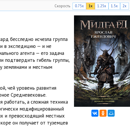
Скорость
0.75x
1x
1.25x
1.5x
2x
2:04:07
2:19:45
1:51:19
ард бесследно исчезла группа
1:35:20
и в экспедицию — и не
ального агента — его задача
1:39:57
и подтвердить гибель группы,
у землянами и местным
й, чей уровень развития
рное Средневековье.
 работать, а сложная техника
логически модифицированный
иях и превосходящий местных
скоре он получает от туземцев