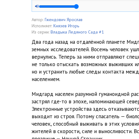
05
06
Автор:
Гжендович Ярослав
Исполняет:
Князев Игорь
07
Из серии:
Владыка Ледяного Сада #1
Два года назад на отдалённой планете Мидг
08
земных исследователей. Восемь человек ушл
вернулись. Теперь за ними отправляют специ
09
не только отыскать возможных выживших ил
но и устранить любые следы контакта межд
населением.
Мидгард населен разумной гуманоидной расо
застрял где-то в эпохе, напоминающей севе
Электронные устройства здесь отказываются
выходит из строя. Потому спасатель — био
человек, способный выживать в этих услов
жителей в скорости, силе и выносливости. В
прозвище — Ночной Странник.