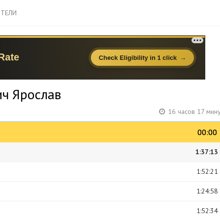
ТЕЛИ
ич Ярослав
16 часов 17 мин
00:00
00:00
1:37:13
1:52:21
1:24:58
1:52:34