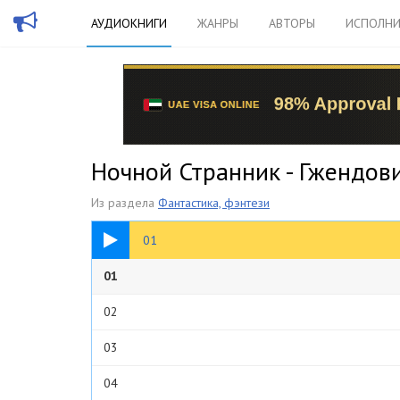
АУДИОКНИГИ
ЖАНРЫ
АВТОРЫ
ИСПОЛНИ
Ночной Странник - Гжендов
Из раздела
Фантастика, фэнтези
1:37:13
01
01
02
03
04