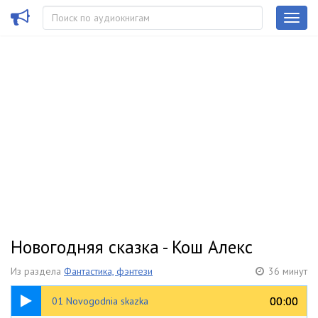
Новогодняя сказка - Кош Алекс
Из раздела
Фантастика, фэнтези
36 минут
20:00
00:00
00:00
01 Novogodnia skazka