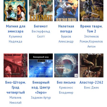
Магиня для
Бегемот
Нелетная
Время твари.
эмиссара
погода
Том 2
Вестерфельд
Кузьмина
Скотт
Бушков
Злотников
Надежда
Александр
Роман,Корнилов
Антон
Био-Шторм.
Бинарный
Без письма
Аластор-2262
Град
код. Центр
Кривонос
Вэнс Джек
четвертый
«Зеро»
Владимир
Матвеев
Задикян Артур
Николай