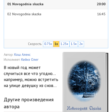
01 Novogodnia skazka
20:00
02 Novogodnia skazka
16:45
Скорость
0.75x
1x
1.25x
1.5x
2x
Автор:
Кош Алекс
Исполняет:
Кейнз Олег
В новый год может
случиться все что угодно…
например, можно встретить
на улице девушку из снов…
Другие произведения
автора