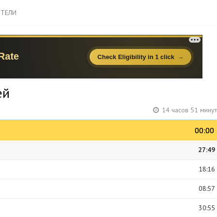
ТЕЛИ
ей
14 часов 51 мину
00:00
00:00
27:49
18:16
08:57
30:55