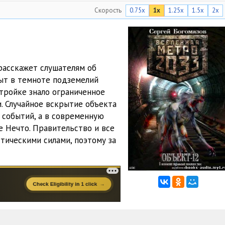
Скорость
0.75x
1x
1.25x
1.5x
2x
07:15
06:59
07:47
расскажет слушателям об
09:14
ыт в темноте подземелий
тройке знало ограниченное
14:47
и. Случайное вскрытие объекта
11:46
 событий, а в современную
 Нечто. Правительство и все
04:14
ическими силами, поэтому за
30:12
10:04
05:38
02:19