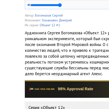
005
006
Автор:
Богомазов Сергей
Исполняет:
Хазанович Дмитрий
007
Из серии:
Объект 12 #1
Аудиокнига Сергея Богомазова «Объект 12» 
008
уникальном эксперименте, который был скр
после окончания Второй Мировой войны. О с
009
количество людей, что и привело к трагеди
010
повлекло за собой цепочку непредвиденных
реальность потоком устремилось кошмарное
011
существующие службы бессильны перед мист
дело берется неординарный агент Алекс.
012
013
014
015
Серия «Объект 12»