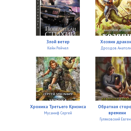
027
028
029
030
Злой ветер
Хозяин драко
031
Кейн Рейчел
Дроздов Анатол
032
033
034
035
Хроника Третьего Кризиса
Обратная стор
036
времени
Мусаниф Сергей
037
Гуляковский Евге
038