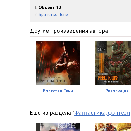
016
1.
Объект 12
2.
Братство Тени
017
018
Другие произведения автора
019
020
021
022
023
Братство Тени
Революция
024
025
Еще из раздела "
Фантастика, фэнтези
026