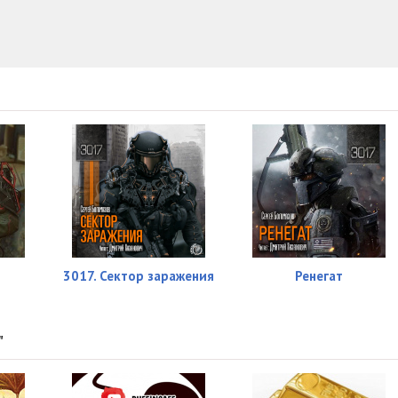
05:39
08:45
03:47
07:45
07:40
11:25
07:30
36:36
3017. Сектор заражения
Ренегат
07:44
04:53
"
11:59