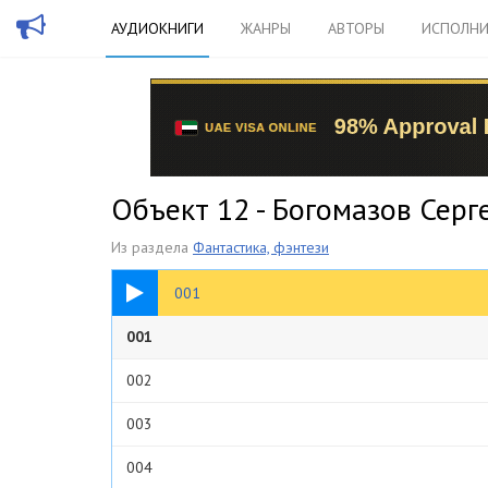
АУДИОКНИГИ
ЖАНРЫ
АВТОРЫ
ИСПОЛНИ
Объект 12 - Богомазов Серг
Из раздела
Фантастика, фэнтези
27:49
001
001
002
003
004