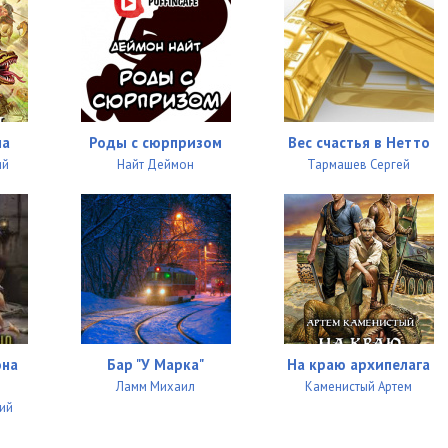
07:04
28:43
15:30
07:02
на
Роды с сюрпризом
Вес счастья в Нетто
21:22
ий
Найт Деймон
Тармашев Сергей
12:17
08:48
13:38
31:37
она
Бар "У Марка"
На краю архипелага
42:35
Ламм Михаил
Каменистый Артем
34:11
ний
31:51