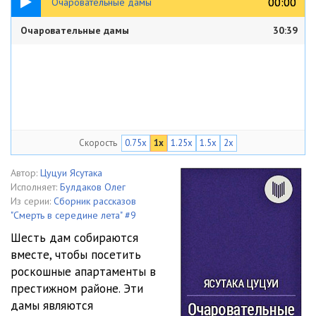
00:00
00:00
Очаровательные дамы
Очаровательные дамы
30:39
Скорость
0.75x
1x
1.25x
1.5x
2x
Автор:
Цуцуи Ясутака
Исполняет:
Булдаков Олег
Из серии:
Сборник рассказов
"Смерть в середине лета" #9
Шесть дам собираются
вместе, чтобы посетить
роскошные апартаменты в
престижном районе. Эти
дамы являются