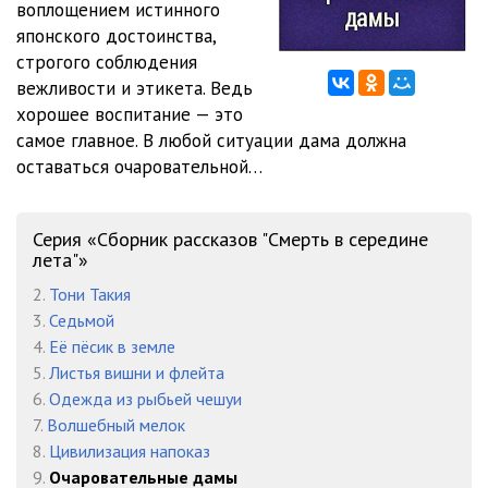
воплощением истинного
японского достоинства,
строгого соблюдения
вежливости и этикета. Ведь
хорошее воспитание — это
самое главное. В любой ситуации дама должна
оставаться очаровательной…
Серия «Сборник рассказов "Смерть в середине
лета"»
2.
Тони Такия
3.
Седьмой
4.
Её пёсик в земле
5.
Листья вишни и флейта
6.
Одежда из рыбьей чешуи
7.
Волшебный мелок
8.
Цивилизация напоказ
9.
Очаровательные дамы