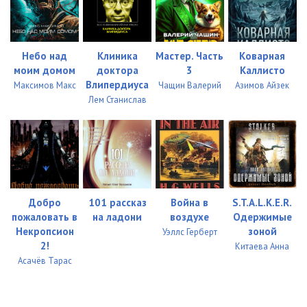
Небо над
Клиника
Мастер. Часть
Коварная
моим домом
доктора
3
Каллисто
Влипердиуса
Максимов Макс
Чащин Валерий
Азимов Айзек
Лем Станислав
Добро
101 рассказ
Война в
S.T.A.L.K.E.R.
пожаловать в
на ладони
воздухе
Одержимые
Некропсион
зоной
Уэллс Герберт
2!
Китаева Анна
Асачёв Тарас