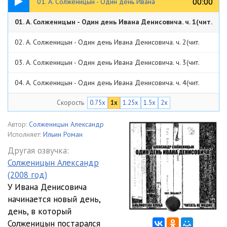
00:00
00:00
01. А. Солженицын - Один день Ивана
01. А. Солженицын - Один день Ивана Денисовича. ч. 1(чит.
Денисовича. ч. 1(чит. Ильин Р)
Ильин Р)
09:41
02. А. Солженицын - Один день Ивана Денисовича. ч. 2(чит.
Ильин Р)
08:45
03. А. Солженицын - Один день Ивана Денисовича. ч. 3(чит.
Ильин Р)
05:41
04. А. Солженицын - Один день Ивана Денисовича. ч. 4(чит.
Ильин Р)
09:13
Скорость
0.75x
1x
1.25x
1.5x
2x
05. А. Солженицын - Один день Ивана Денисовича. ч. 5(чит.
Ильин Р)
18:56
06. А. Солженицын - Один день Ивана Денисовича. ч. 6(чит.
Автор:
Солженицын Александр
Исполняет:
Ильин Роман
Ильин Р)
05:52
07. А. Солженицын - Один день Ивана Денисовича. ч. 7(чит. Ильин
Другая озвучка:
Солженицын Александр
Р)
06:02
08. А. Солженицын - Один день Ивана Денисовича. ч. 8(чит.
(2008 год)
Ильин Р)
14:25
09. А. Солженицын - Один день Ивана Денисовича. ч. 9(чит.
У Ивана Денисовича
начинается новый день,
Ильин Р)
07:19
10. А. Солженицын - Один день Ивана Денисовича. ч. 10(чит.
день, в который
Солженицын постарался
Ильин Р)
11:50
11. А. Солженицын - Один день Ивана Денисовича. ч. 11(чит.