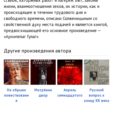
ссылок, каторжных работ и лагерей. Быт, законы
жизни, взаимоотношения зеков, их истории, как и
происходящее в течении трудового дня и
свободного времени, описано Солженицыным со
свойственной духу места подачей и является книгой,
предвосхищающей его основное произведение —
«Архипелаг Гулаг».
Другие произведения автора
На обрыве
Матрёнин
Апрель
Русский
повествовани
двор
семнадцатого
вопрос к
я
концу XX века