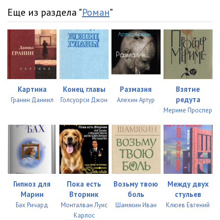
Еще из раздела "
Роман
"
Картина
Конец главы
Размазня
Взятие
редута
Гранин Даниил
Голсуорси Джон
Алехин Артур
Мериме Проспер
Гипноз для
Пока есть
Возьму твою
Между двух
Марии
Вторник
боль
стульев
Бах Ричард
Монталван Луис
Шамякин Иван
Клюев Евгений
Карлос