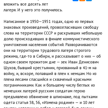
вложить все десять лет
Ильин Р)
07:01
12. А. Солженицын - Один день Ивана Денисовича. ч. 12(чит.
лагеря. И у него это получилось.
Ильин Р)
18:23
13. А. Солженицын - Один день Ивана Денисовича. ч. 13(чит.
Написанное в 1950—1951 годах, одно из первых
знаковых произведений, провозгласивших свободу
Ильин Р)
10:50
14. А. Солженицын - Один день Ивана Денисовича. ч. 14(чит.
слова на территории СССР и раскрывших небольшую
Ильин Р)
25:08
15. А. Солженицын - Один день Ивана Денисовича. ч. 15(чит.
долю происходивших в финале коммунистического
уничтожения населения событий. Разворачиваются
Ильин Р)
15:45
16. А. Солженицын - Один день Ивана Денисовича. ч. 16(чит.
они на территории трудового лагеря строгого
режима, где-то в Сибири, и рассказывает о них — об
Ильин Р)
17:28
17. А. Солженицын - Один день Ивана Денисовича. ч. 17(чит.
одном своем прожитом дне — зек Иван Денисович
Ильин Р)
09:13
18. А. Солженицын - Один день Ивана Денисовича. ч. 18(чит.
Шухов, бывший крестьянин, призванный в 41-м на
войну, и, вскоре, попавший в плен к немцам. Но из
Ильин Р)
14:47
19. А. Солженицын - Один день Ивана Денисовича. ч. 19(чит.
плена лесами спасшийся и схваченый красными
пограничниками. Как и большему числу беглых из
Ильин Р)
30:24
20. А. Солженицын - Один день Ивана Денисовича. ч. 20(чит.
немецких лагерей русским солдатам герою
Ильин Р)
20:17
предъявлено обвинение в шпионаже, под пытками
одета статья 58, 56, «Измена родине» — и 10 лет