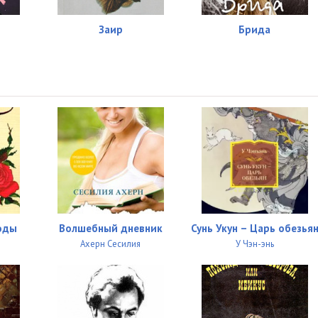
Заир
Брида
воды
Волшебный дневник
Сунь Укун – Царь обезья
Ахерн Сесилия
У Чэн-энь