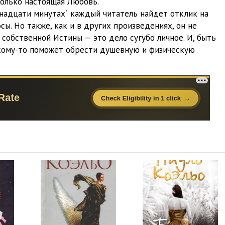
только настоящая Любовь.
28:45
иннадцати минутах` каждый читатель найдет отклик на
ы. Но также, как и в других произведениях, он не
24:32
 собственной Истины — это дело сугубо личное. И, быть
27:24
кому-то поможет обрести душевную и физическую
19:04
27:30
24:30