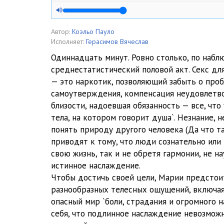
Odinnadtsat_minut_0005
Odinnadtsat_minut_0006
Автор:
Коэльо Пауло
Исполняет:
Герасимов Вячеслав
Odinnadtsat_minut_0007
Одиннадцать минут. Ровно столько, по наб
среднестатистический половой акт. Секс д
Odinnadtsat_minut_0008
— это наркотик, позволяющий забыть о проб
Odinnadtsat_minut_0009
самоутверждения, компенсация неудовлетв
близости, надоевшая обязанность — все, что 
Odinnadtsat_minut_0010
тела, на котором говорит душа`. Незнание, 
понять природу другого человека (Да что та
Odinnadtsat_minut_0011
приводят к тому, что люди сознательно или
Odinnadtsat_minut_0012
свою жизнь, так и не обретя гармонии, не н
истинное наслаждение.
Odinnadtsat_minut_0013
Чтобы достичь своей цели, Марии предстои
разнообразных телесных ощущений, включая
Odinnadtsat_minut_0014
опасный мир `боли, страдания и огромного 
Odinnadtsat_minut_0015
себя, что подлинное наслаждение невозможн