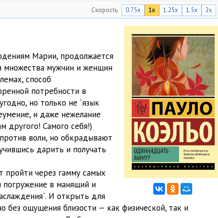
Скорость
0.75x
1x
1.25x
1.5x
2x
26:28
23:06
16:12
людениям Марии, продолжается
ля множества мужчин и женщин
23:46
лемах, способ
27:04
оренной потребности в
угодно, но только не `язык
26:53
неумение, и даже нежелание
м другого! Самого себя!)
23:28
 против воли, но обкрадывают
29:23
аучившись дарить и получать
25:53
т пройти через гамму самых
 погружение в манящий и
17:00
наслаждения`. И открыть для
24:41
о без ощущения близости — как физической, так и