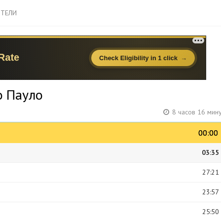
ТЕЛИ
о Пауло
8 часов 16 мин
00:00
00:00
03:35
27:21
23:57
25:50