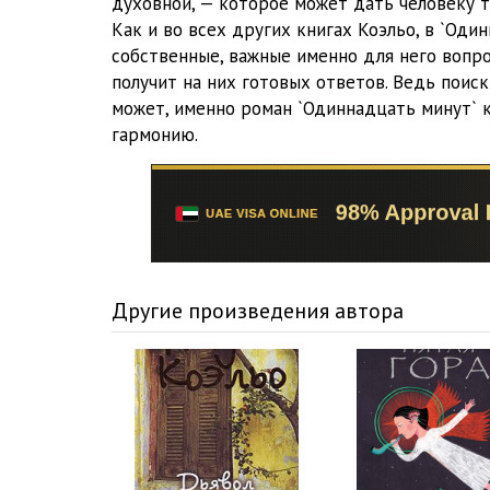
духовной, — которое может дать человеку 
Odinnadtsat_minut_0016
Как и во всех других книгах Коэльо, в `Од
собственные, важные именно для него вопрос
Odinnadtsat_minut_0017
получит на них готовых ответов. Ведь поиск
Odinnadtsat_minut_0018
может, именно роман `Одиннадцать минут` 
гармонию.
Odinnadtsat_minut_0019
Odinnadtsat_minut_0020
Odinnadtsat_minut_0021
Другие произведения автора