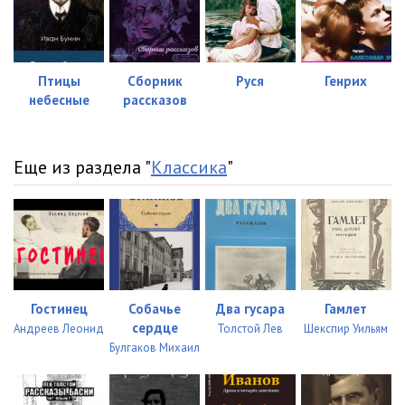
Птицы
Сборник
Руся
Генрих
небесные
рассказов
Еще из раздела "
Классика
"
Гостинец
Собачье
Два гусара
Гамлет
сердце
Андреев Леонид
Толстой Лев
Шекспир Уильям
Булгаков Михаил