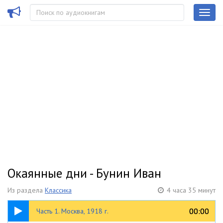
Окаянные дни - Бунин Иван
Из раздела
Классика
4 часа 35 минут
1:06:49
00:00
00:00
Часть 1. Москва, 1918 г.