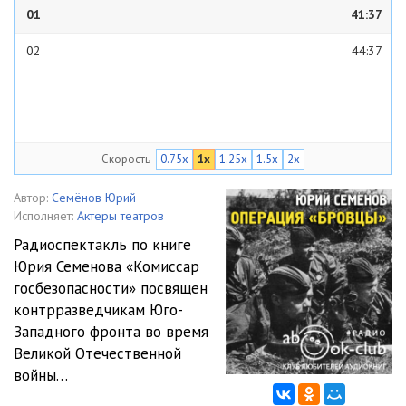
01
41:37
02
44:37
Скорость
0.75x
1x
1.25x
1.5x
2x
Автор:
Семёнов Юрий
Исполняет:
Актеры театров
Радиоспектакль по книге
Юрия Семенова «Комиссар
госбезопасности» посвящен
контрразведчикам Юго-
Западного фронта во время
Великой Отечественной
войны…