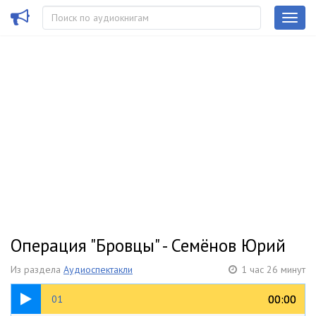
Операция "Бровцы" - Семёнов Юрий
Из раздела
Аудиоспектакли
1 час 26 минут
41:37
00:00
00:00
01