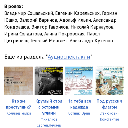
В ролях:
Владимир Сошальский, Евгений Карельских, Герман
Юшко, Валерий Баринов, Адольф Ильин, Александр
Кондрашов, Виктор Гаврилов, Николай Карнаухов,
Ирина Солдатова, Алина Покровская, Павел
Цитринель, Георгий Менглет, Александр Кутепов
Еще из раздела "
Аудиоспектакли
"
Кто же
Круглый стол
На тебя вся
Под русским
преступник?
с острыми
надежда
флагом
углами
Коллинз Уилки
Сотник Юрий
Станюкович
Михалков
Константин
Сергей,Нечаев