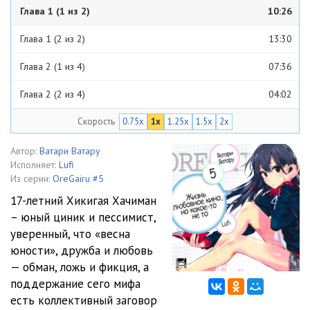
Глава 1 (1 из 2)
10:26
Глава 1 (2 из 2)
13:30
Глава 2 (1 из 4)
07:36
Глава 2 (2 из 4)
04:02
Скорость
0.75x
1x
1.25x
1.5x
2x
Глава 2 (3 из 4)
14:52
Глава 2 (4 из 4)
09:32
Автор:
Ватари Ватару
Исполняет:
Lufi
Глава 3 (1 из 4)
03:03
Из серии:
OreGairu #5
17-летний Хикигая Хачиман
Глава 3 (2 из 4)
06:20
– юный циник и пессимист,
уверенный, что «весна
Глава 3 (3 из 4)
03:20
юности», дружба и любовь
Глава 3 (4 из 4)
16:36
— обман, ложь и фикция, а
поддержание сего мифа
Глава 4 (1 из 3)
11:36
есть коллективный заговор