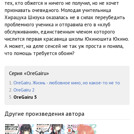
тех, кто обжегся и ничего не получил, но не хочет
Глава 4 (2 из 3)
10:30
признавать очевидного. Молодая учительница
Глава 4 (3 из 3)
06:27
Хирацука Шизука оказалась не в силах переубедить
проблемного ученика и отправила его в «клуб
Глава 5 (1 из 4)
06:42
обслуживания», единственным членом которого
числится первая красавица школы Юкиношита Юкино.
Глава 5 (2 из 4)
09:05
А может, на деле сенсей не так уж проста и поняла,
Глава 5 (3 из 4)
06:35
что помощь требуется обоим?
Глава 5 (4 из 4)
02:50
Серия «OreGairu»
Глава 6 (1 из 5)
08:42
1.
OreGairu. Жизнь - любовное кино, но какое-то не то
Глава 6 (2 из 5)
11:24
2.
OreGairu 2
5.
OreGairu 5
Глава 6 (3 из 5)
05:46
Глава 6 (4 из 5)
18:09
Другие произведения автора
Глава 6 (5 из 5)
09:15