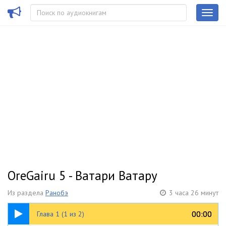
OreGairu 5 - Ватари Ватару
Из раздела
Ранобэ
3 часа 26 минут
10:26
00:00
00:00
Глава 1 (1 из 2)