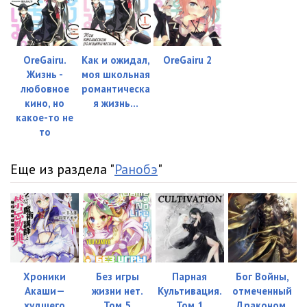
Глава 7 (1 из 1)
04:46
Глава 8 (1 из 1)
05:02
OreGairu.
Как и ожидал,
OreGairu 2
Жизнь -
моя школьная
любовное
романтическа
кино, но
я жизнь...
какое-то не
то
Еще из раздела "
Ранобэ
"
Хроники
Без игры
Парная
Бог Войны,
Акаши—
жизни нет.
Культивация.
отмеченный
худшего
Том 5
Том 1
Драконом.