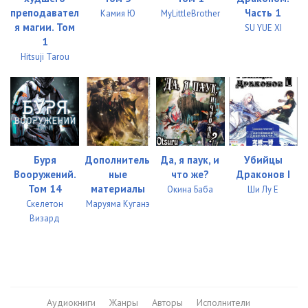
преподавател
Часть 1
Камия Ю
MyLittleBrother
я магии. Том
SU YUE XI
1
Hitsuji Tarou
Буря
Дополнитель
Да, я паук, и
Убийцы
Вооружений.
ные
что же?
Драконов I
Том 14
материалы
Окина Баба
Ши Лу Е
Скелетон
Маруяма Куганэ
Визард
Аудиокниги
Жанры
Авторы
Исполнители