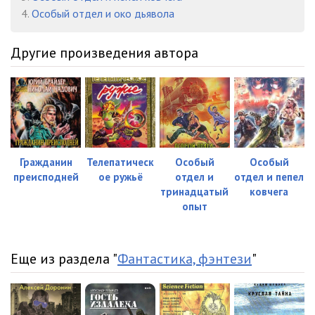
4.
Особый отдел и око дьявола
Другие произведения автора
Гражданин
Телепатическ
Особый
Особый
преисподней
ое ружьё
отдел и
отдел и пепел
тринадцатый
ковчега
опыт
Еще из раздела "
Фантастика, фэнтези
"