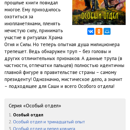
прошлые книги повидал
многое. Ему приходилось
G12
46:02
охотиться за
G13
51:27
инопланетянами, пленять
нечистую силу, принимать
G14_01
33:22
участие в ритуалах Храма
Огня и Силы. Но теперь опытная душа милиционера
G14_02
33:22
трепещет. Ведь обнаружен труп – без головы и
G15_01
33:22
других отличительных признаков. А данные трупа (в
частности, отпечатки пальцев) полностью идентичны
G15_02
29:29
главной фигуре в правительстве страны – самому
президенту! Однозначно, мистическое дело, а значит
G16
18:20
– подходящее для Саши и всего Особого отдела!
Серия «Особый отдел»
1.
Особый отдел
2.
Особый отдел и тринадцатый опыт
3.
Особый отдел и пепел ковчега