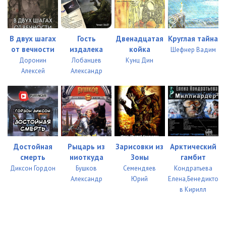
В двух шагах
Гость
Двенадцатая
Круглая тайна
от вечности
издалека
койка
Шефнер Вадим
Доронин
Лобанцев
Кунц Дин
Алексей
Александр
Достойная
Рыцарь из
Зарисовки из
Арктический
смерть
ниоткуда
Зоны
гамбит
Диксон Гордон
Бушков
Семендяев
Кондратьева
Александр
Юрий
Елена,Бенедикто
в Кирилл