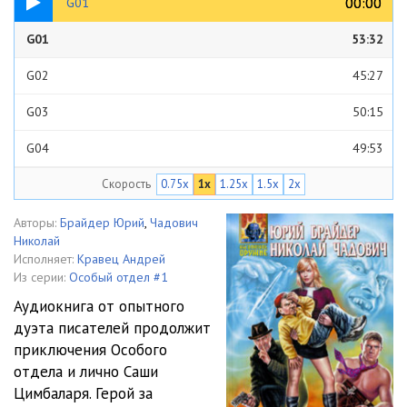
00:00
00:00
G01
G01
53:32
G02
45:27
G03
50:15
G04
49:53
Скорость
0.75x
1x
1.25x
1.5x
2x
G05
44:15
G06
51:08
Авторы:
Брайдер Юрий
,
Чадович
Николай
G07
43:15
Исполняет:
Кравец Андрей
Из серии:
Особый отдел #1
G08
48:13
Аудиокнига от опытного
дуэта писателей продолжит
G09
43:34
приключения Особого
G10
47:32
отдела и лично Саши
Цимбаларя. Герой за
G11
51:49