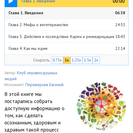
00:00
00:00
Глава 1. Введение
Глава 1. Введение
06:38
Глава 2. Мифы о вегетерианстве
24:55
Глава 3. Действия и последствия. Карма и реинкарнцация
18:43
Глава 4. Как мы едим
22:14
Скорость
0.75x
1x
1.25x
1.5x
2x
Глава 5. Великие вегетерианцы
34:45
Глава 6. Дети вегетерианцы. Миф или реальность
10:34
Автор:
Клуб неравнодушных
людей
Глава 7. Как стать вегетерианцем
12:52
Исполняет:
Переверзев Евгений
В этой книге мы
Глава 8. Важность очистительных техник
11:54
постарались собрать
доступную информацию о
Глава 9. Болезни спутник цивилизации
30:41
том, как сделать
Глава 10. Правила здравого питания
19:26
осознанным, здоровым и
здравым такой процесс
Глава 11. Заключение и благодарности
02:44