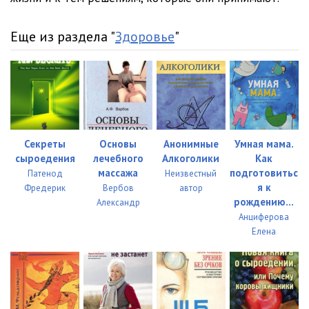
Еще из раздела "
Здоровье
"
Секреты
Основы
Анонимные
Умная мама.
сыроедения
лечебного
Алкоголики
Как
массажа
подготовитьс
Патенод
Неизвестный
я к
Фредерик
Вербов
автор
рождению...
Александр
Анциферова
Елена