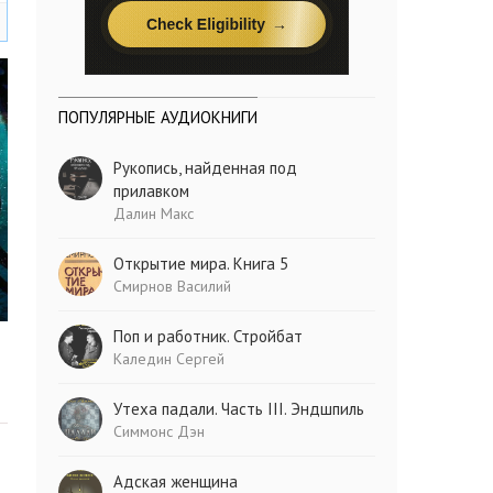
ПОПУЛЯРНЫЕ АУДИОКНИГИ
Рукопись, найденная под
прилавком
Далин Макс
Открытие мира. Книга 5
Смирнов Василий
Поп и работник. Стройбат
Каледин Сергей
Утеха падали. Часть III. Эндшпиль
Симмонс Дэн
Адская женщина