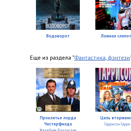
Водоворот
Ложная слепо
Еще из раздела "
Фантастика, фэнтези
Проклятье лорда
Цель вторжен
Честерфилда
Гаррисон Гарри
Жеребьёв Владислав