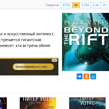
Скорость
0.75x
1x
1.25x
1.5x
2x
и и искусственный интелект,
стречается гигантская
ринесет эта встреча обеим