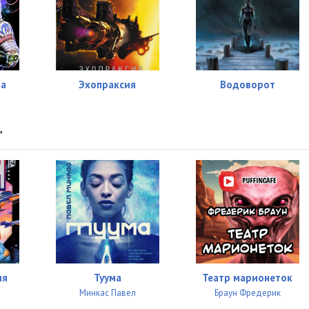
та
Эхопраксия
Водоворот
"
ия
Туума
Театр марионеток
Минкас Павел
Браун Фредерик