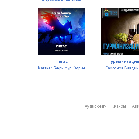
Пегас
Гурманизаци
Каттнер Генри,Мур Кэтрин
Самсонов Владим
Аудиокниги
Жанры
Ав