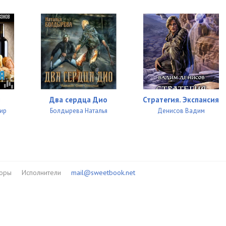
я
Два сердца Дио
Стратегия. Экспансия
ир
Болдырева Наталья
Денисов Вадим
торы
Исполнители
mail@sweetbook.net