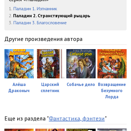
023
12:10
1.
Паладин 1. Изгнанник
2.
Паладин 2. Странствующий рыцарь
024
11:37
3.
Паладин 3. Благословение
025
13:13
Другие произведения автора
026
13:43
027
12:49
028
13:12
029
11:41
Алёша
Царский
Собачье дело
Возвращение
030
08:14
Драконыч
сплетник
Безумного
Лорда
031
08:52
032
07:44
Еще из раздела "
Фантастика, фэнтези
"
033
12:27