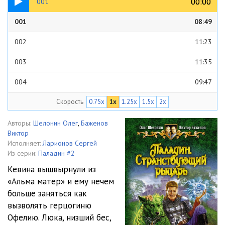
00:00
00:00
001
001
08:49
002
11:23
003
11:35
004
09:47
Скорость
0.75x
1x
1.25x
1.5x
2x
005
07:00
006
09:20
Авторы:
Шелонин Олег
,
Баженов
Виктор
007
07:35
Исполняет:
Ларионов Сергей
Из серии:
Паладин #2
008
11:17
Кевина вышвырнули из
«Альма матер» и ему нечем
009
12:34
больше заняться как
010
13:43
вызволять герцогиню
Офелию. Люка, низший бес,
011
13:00