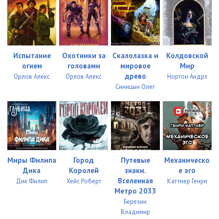
034
11:25
035
11:06
036
09:30
Испытание
Охотники за
Скалолазка и
Kолдовской
огнем
головами
мировое
Mир
037
09:00
древо
Орлов Алекс
Орлов Алекс
Нортон Андрэ
Синицын Олег
038
12:45
039
05:06
040
11:03
041
11:59
Миры Филипа
Город
Путевые
Механическо
042
07:54
Дика
Королей
знаки.
е эго
Вселенная
Дик Филип
Хейс Роберт
Каттнер Генри
043
06:17
Метро 2033
Березин
044
12:01
Владимир