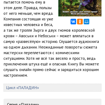
пытается помочь ему в
этом деле. Правда, пользы
012
10:28
от него меньше, чем вреда.
013
08:06
Компания состоящая из уже
известных человека и беса,
014
10:48
а так же тролля Зырга и двух гномов королевской
крови – Авоськи и Небоськи – может вляпаться в
015
06:43
самую «развесёлую» историю. Слушается аудиокнига
016
15:38
на одном дыхании. Неожиданные повороты сюжета
мастерски переплетаются с комическими
017
14:45
ситуациями. Хотя не всё так весело и просто, ведь
приключения штука ещё и опасная. Книгу Вы можете
018
14:21
слушать онлайн прямо сейчас и зарядиться хорошим
019
10:40
настроением.
020
12:56
Цикл «ПАЛАДИН»
021
14:13
022
11:50
Серия «Паладин»