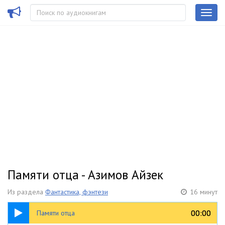
Памяти отца - Азимов Айзек
Из раздела
Фантастика, фэнтези
16 минут
16:36
00:00
00:00
Памяти отца