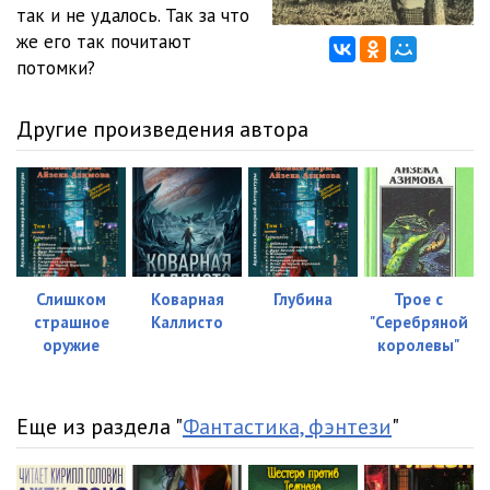
так и не удалось. Так за что
же его так почитают
потомки?
Другие произведения автора
Слишком
Коварная
Глубина
Трое с
страшное
Каллисто
"Серебряной
оружие
королевы"
Еще из раздела "
Фантастика, фэнтези
"