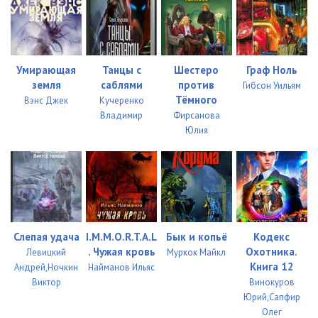
Умирающая
Танцы с
Шестеро
Граф Ноль
земля
саблями
против
Гибсон Уильям
Тёмного
Вэнс Джек
Кучеренко
Владимир
Фирсанова
Юлия
Слепая удача
I.M.M.O.R.T.A.L
Бык и копьё
Кодекс
. Чужая кровь
Охотника.
Левицкий
Муркок Майкл
Книга 12
Андрей,Ночкин
Найманов Ильяс
Виктор
Винокуров
Юрий,Сапфир
Олег