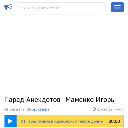
Парад Анекдотов - Маменко Игорь
Из раздела
Юмор, сатира
1 час 12 минут
02:06
00:00
00:00
01 Тарас бульба в Харьковском театре драмы