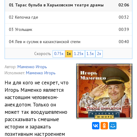
01 Тарас бульба в Харьковском театре драмы
02:06
02 Кепочка где
00:32
03 Угольщик
00:39
04 Лев и суслик в казахстанской степи
00:40
Скорость
0.75x
1x
1.25x
1.5x
2x
05 Два украинца на грузинском кладбище(Родился мёртвым)
01:02
06 Украинец и шампанское
01:18
Автор:
Маменко Игорь
Исполняет:
Маменко Игорь
07 Дух земли
04:32
Ни для кого не секрет, что
Игорь Маменко является
08 Полиглот
00:32
настоящим человеком-
09 Вчера умер Рабинович
00:07
анекдотом. Только он
может так воодушевленно
10 Сынок нарисовал
00:18
рассказывать смешные
истории и заражать
11 Не трожь – я женат
01:09
позитивным настроением