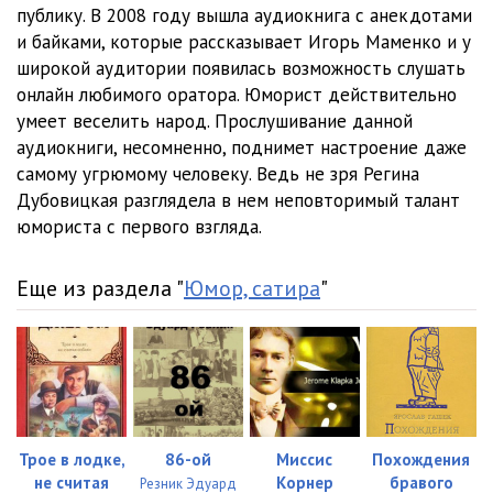
12 На это у них деньги есть
00:19
публику. В 2008 году вышла аудиокнига с анекдотами
и байками, которые рассказывает Игорь Маменко и у
13 Телефонный столб
00:57
широкой аудитории появилась возможность слушать
онлайн любимого оратора. Юморист действительно
14 Молодой грузин на дереве
00:57
умеет веселить народ. Прослушивание данной
15 Серёга и Игорь
00:15
аудиокниги, несомненно, поднимет настроение даже
самому угрюмому человеку. Ведь не зря Регина
16 Вы играете на рояле
00:07
Дубовицкая разглядела в нем неповторимый талант
юмориста с первого взгляда.
17 Чукча-гаишник
00:45
18 Про грузин и медведя
00:39
Еще из раздела "
Юмор, сатира
"
19 Выходной день в цирке
05:49
20 Сборная России – сборная Бразилии;Каприз Миколы
Поганини
01:41
21 Славяне
06:14
22 Сын звонит маме в Одессу
01:28
Трое в лодке,
86-ой
Миссис
Похождения
не считая
Корнер
бравого
Резник Эдуард