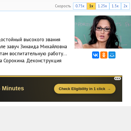
Скорость
0.75x
1x
1.25x
1.5x
2x
достойный высокого звания
оле завуч Зинаида Михайловна
и там воспитательную работу…
а Сорокина. Деконструкция