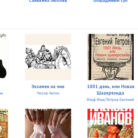
Санькина любовь
Лошадиный суп
Экзамен на чин
1001 день, или Новая
Шаахрезида
ан
Чехов Антон
Ильф Илья,Петров Евгений