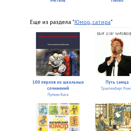
Метель
Пепел
Еще из раздела "
Юмор, сатира
"
100 перлов из школьных
Путь самца
сочинений
Трахтенберг Ром
Пупкин Вася