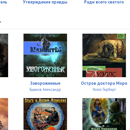
31:32
бель
Утверждение правды
Ради всего святого
29:06
"
29:50
26:23
39:39
33:35
28:47
17:30
Завороженные
Остров доктора Моро
Бушков Александр
Уэллс Герберт