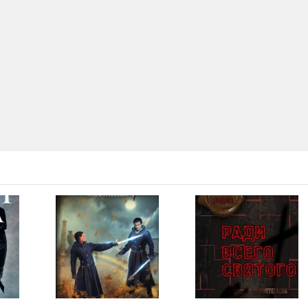
52:10
46:08
18:24
47:35
33:22
26:17
47:06
36:22
42:19
34:45
27:40