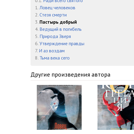
0.1.
Ради всего святого
016
1.
Ловец человеков
2.
Стезя смерти
017
3.
Пастырь добрый
018
4.
Ведущий в погибель
5.
Природа Зверя
019
6.
Утверждение правды
7.
И аз воздам
020
8.
Тьма века сего
021
Другие произведения автора
022
023
024
025
026