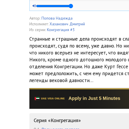
005
006
Автор:
Попова Надежда
Исполняет:
Хазанович Дмитрий
007
Из серии:
Конгрегация #3
Странные и страшные дела происходят в сл
008
происходят, судя по всему, уже давно. Но ни
что никого всерьез не интересует, что видя
009
Никого, кроме одного дотошного молодого 
010
отделения Конгрегации. Но даже Курт Гессе
может предположить, с чем ему придется ст
011
легенды вековой давности…
012
013
014
Серия «Конгрегация»
015