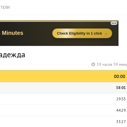
ТЕЛИ
Надежда
19 часов 59 мин
00:00
00:00
38:01
29:53
44:29
33:27