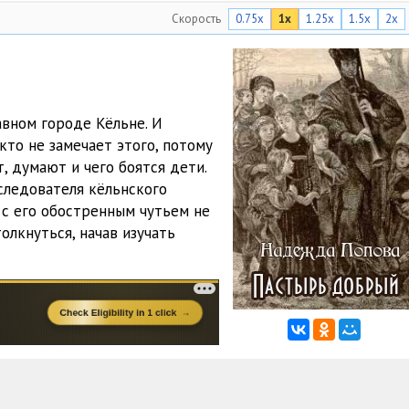
Скорость
0.75x
1x
1.25x
1.5x
2x
41:29
40:52
47:43
авном городе Кёльне. И
30:37
кто не замечает этого, потому
т, думают и чего боятся дети.
30:35
следователя кёльнского
42:36
 с его обостренным чутьем не
олкнуться, начав изучать
31:50
28:48
40:56
34:50
35:00