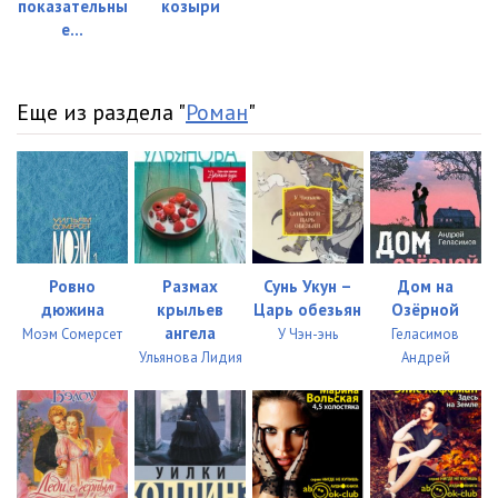
показательны
козыри
е...
Еще из раздела "
Роман
"
Ровно
Размах
Сунь Укун –
Дом на
дюжина
крыльев
Царь обезьян
Озёрной
ангела
Моэм Сомерсет
У Чэн-энь
Геласимов
Ульянова Лидия
Андрей