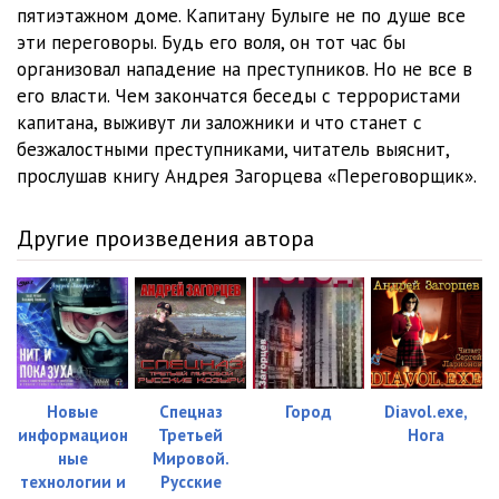
12_Peregovorschik
06:27
пятиэтажном доме. Капитану Булыге не по душе все
эти переговоры. Будь его воля, он тот час бы
13_Peregovorschik
07:35
организовал нападение на преступников. Но не все в
его власти. Чем закончатся беседы с террористами
14_Peregovorschik
07:52
капитана, выживут ли заложники и что станет с
15_Peregovorschik
08:02
безжалостными преступниками, читатель выяснит,
прослушав книгу Андрея Загорцева «Переговорщик».
16_Peregovorschik
08:22
17_Peregovorschik
08:26
Другие произведения автора
18_Peregovorschik
08:16
Новые
Cпецназ
Город
Diavol.exe,
информацион
Третьей
Нога
ные
Мировой.
технологии и
Русские