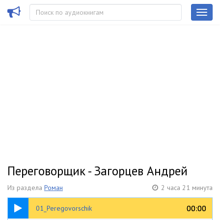
Переговорщик - Загорцев Андрей
Из раздела
Роман
2 часа 21 минута
07:27
00:00
00:00
01_Peregovorschik