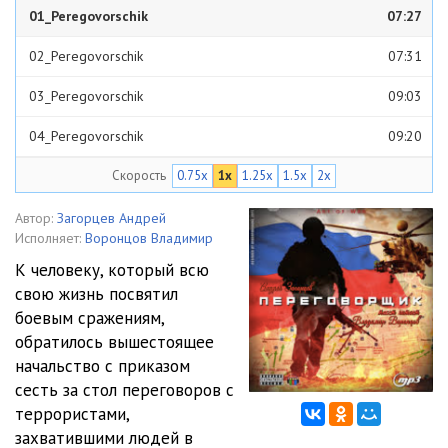
01_Peregovorschik
07:27
02_Peregovorschik
07:31
03_Peregovorschik
09:03
04_Peregovorschik
09:20
Скорость
0.75x
1x
1.25x
1.5x
2x
05_Peregovorschik
06:58
06_Peregovorschik
08:36
Автор:
Загорцев Андрей
Исполняет:
Воронцов Владимир
07_Peregovorschik
08:28
К человеку, который всю
свою жизнь посвятил
08_Peregovorschik
08:29
боевым сражениям,
09_Peregovorschik
06:58
обратилось вышестоящее
начальство с приказом
10_Peregovorschik
07:44
сесть за стол переговоров с
террористами,
11_Peregovorschik
06:14
захватившими людей в