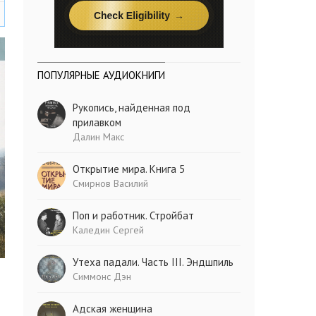
ПОПУЛЯРНЫЕ АУДИОКНИГИ
Рукопись, найденная под
прилавком
Далин Макс
Открытие мира. Книга 5
Смирнов Василий
Поп и работник. Стройбат
Каледин Сергей
Утеха падали. Часть III. Эндшпиль
Симмонс Дэн
Адская женщина