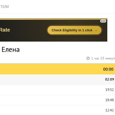
ТЕЛИ
а Елена
1 час 53 мину
00:00
00:00
02:09
19:52
18:48
12:42