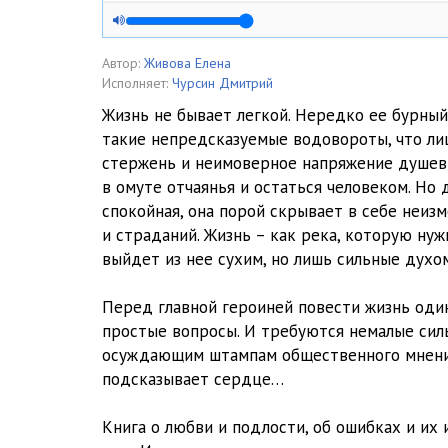
Переплывая реку 05
Переплывая реку 06
Автор:
Живова Елена
Исполняет:
Чурсин Дмитрий
Переплывая реку 07
Жизнь не бывает легкой. Нередко ее бурный
такие непредсказуемые водовороты, что ли
Переплывая реку 08
стержень и неимоверное напряжение душев
Переплывая реку 09
в омуте отчаянья и остаться человеком. Но 
спокойная, она порой скрывает в себе неи
Переплывая реку 10
и страданий. Жизнь – как река, которую нуж
выйдет из нее сухим, но лишь сильные духо
Перед главной героиней повести жизнь один
простые вопросы. И требуются немалые силы
осуждающим штампам общественного мнения,
подсказывает сердце…
Книга о любви и подлости, об ошибках и их