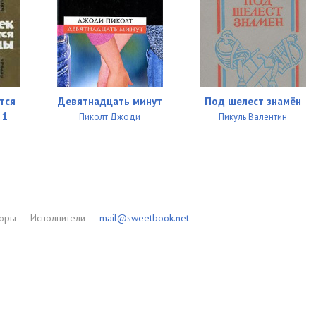
тся
Девятнадцать минут
Под шелест знамён
 1
Пиколт Джоди
Пикуль Валентин
торы
Исполнители
mail@sweetbook.net