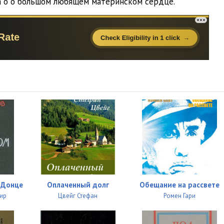
га о о большом любящем материнском сердце.
 Донце
Оплаченный долг
Обещание на рассвете
ир
Цвейг Стефан
Ромен Гари