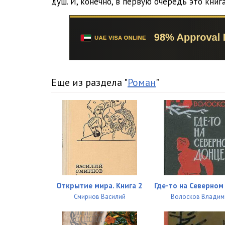
душ. И, конечно, в первую очередь это кни
Еще из раздела "
Роман
"
Открытие мира. Книга 2
Где-то на Северном
Смирнов Василий
Волосков Владим