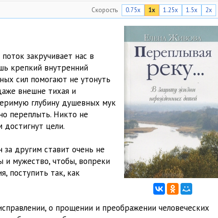
Скорость
0.75x
1x
1.25x
1.5x
2x
12:32
16:15
06:11
 поток закручивает нас в
шь крепкий внутренний
05:19
ных сил помогают не утонуть
12:57
даже внешне тихая и
змеримую глубину душевных мук
06:33
но переплыть. Никто не
м достигнут цели.
 за другим ставит очень не
 и мужество, чтобы, вопреки
 поступить так, как
 исправлении, о прощении и преображении человеческих