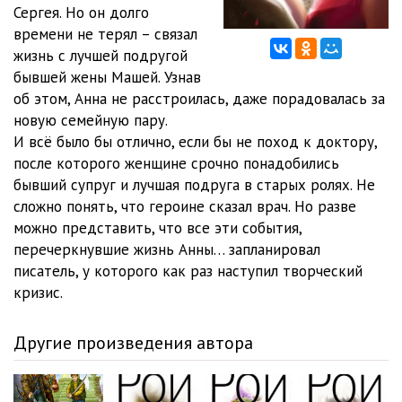
12
34:25
Сергея. Но он долго
времени не терял – связал
13
1:22:08
жизнь с лучшей подругой
бывшей жены Машей. Узнав
14
1:06:06
об этом, Анна не расстроилась, даже порадовалась за
15
38:11
новую семейную пару.
И всё было бы отлично, если бы не поход к доктору,
16
45:13
после которого женщине срочно понадобились
бывший супруг и лучшая подруга в старых ролях. Не
17
49:37
сложно понять, что героине сказал врач. Но разве
можно представить, что все эти события,
перечеркнувшие жизнь Анны… запланировал
писатель, у которого как раз наступил творческий
кризис.
Другие произведения автора