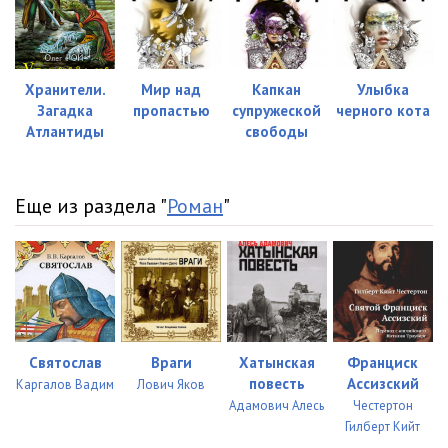
Хранители.
Мир над
Капкан
Улыбка
Загадка
пропастью
супружеской
черного кота
Атлантиды
свободы
Еще из раздела "
Роман
"
Святослав
Враги
Хатынская
Франциск
повесть
Ассизский
Каргалов Вадим
Лович Яков
Адамович Алесь
Честертон
Гилберт Кийт