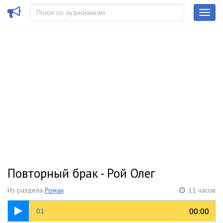
Повторный брак - Рой Олег
Из раздела
Роман
11 часов
49:39
00:00
00:00
01