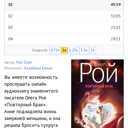
01
49:39
02
32:05
03
25:53
04
29:21
Скорость
0.75x
1x
1.25x
1.5x
2x
05
43:10
06
23:57
Автор:
Рой Олег
Исполняет:
Калабина Елена
07
22:05
Вы имеете возможность
прослушать онлайн
08
28:37
аудиокнигу знаменитого
09
15:36
писателя Олега Роя
«Повторный брак».
10
31:51
Анне поднадоела жизнь
замужней женщины, и она
11
42:19
решила бросить супруга