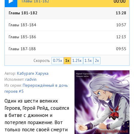
00:00
00:00
Главы 181-182
Главы 181-182
13:28
Главы 183-184
10:57
Главы 185-186
12:13
Главы 187-188
09:55
Скорость
0.75x
1x
1.25x
1.5x
2x
Главы 189-190
12:25
Главы 191-192
15:11
Автор:
Кабураги Харука
Исполняет:
radvin
Главы 193-194
11:54
Из серии:
Перерождённый в дочь
героев #5
Главы 195-196
11:04
Один из шести великих
Героев, Герой Рейд, сошёлся
Главы 197-198
11:22
в битве с джинном и
Главы 199-200
12:06
потерпел поражение. Вот
только после своей смерти
Главы 201-202
11:39