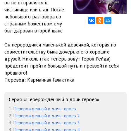
он не отправился в
чистилище или в ад. После
Главы 203-204
11:51
небольшого разговора со
Главы 205-206
13:50
странным божеством ему
был дарован второй шанс.
Главы 207-208
11:45
Он переродился маленькой девочкой, которая по
Главы 209-210
15:12
совместительству была дочерью его хороших
друзей. Николь (так теперь зовут Героя Рейда)
предстоит пройти большой путь и превзойти себя
прошлого!
Перевод: Карманная Галактика
Серия «Перерождённый в дочь героев»
1.
Перерождённый в дочь героев
2.
Перерождённый в дочь героев 2
3.
Перерождённый в дочь героев 3
4.
Перерождённый в дочь героев 4