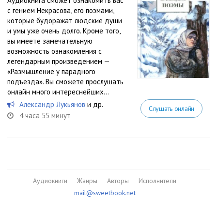
Аудиокнига сможет ознакомить вас
с гением Некрасова, его поэмами,
которые будоражат людские души
и умы уже очень долго. Кроме того,
вы имеете замечательную
возможность ознакомления с
легендарным произведением —
«Размышление у парадного
подъезда». Вы сможете прослушать
онлайн много интереснейших...
Александр Лукьянов
и др.
Слушать онлайн
4 часа 55 минут
Аудиокниги
Жанры
Авторы
Исполнители
mail@sweetbook.net