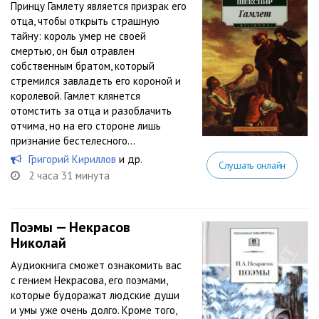
Принцу Гамлету является призрак его
отца, чтобы открыть страшную
тайну: король умер не своей
смертью, он был отравлен
собственным братом, который
стремился завладеть его короной и
королевой. Гамлет клянется
отомстить за отца и разоблачить
отчима, но на его стороне лишь
признание бестелесного...
Григорий Кириллов
и др.
Слушать онлайн
2 часа 31 минута
Поэмы — Некрасов
Николай
Аудиокнига сможет ознакомить вас
с гением Некрасова, его поэмами,
которые будоражат людские души
и умы уже очень долго. Кроме того,