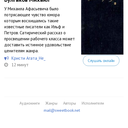
У Михаила Афасьевича было
потрясающее чувство юмора
которым восхищались такие
известные писатели как Ильф и
Петров. Сатирический рассказ о
просвещении рабочего класса может
доставить истинное удовольствие
ценителям жанра.
Кристи Агата_Не_
Слушать онлайн
12 минут
Аудиокниги
Жанры
Авторы
Исполнители
mail@sweetbook.net