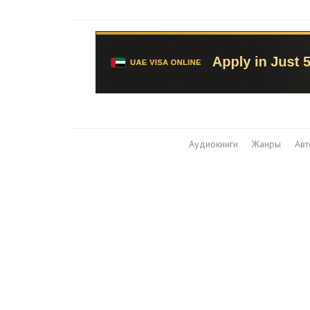
Аудиокниги
Жанры
Ав