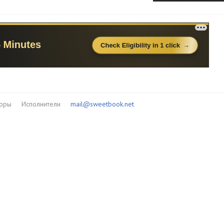
торы
Исполнители
mail@sweetbook.net