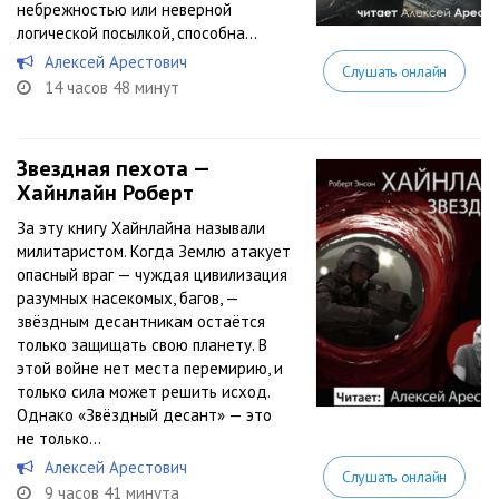
небрежностью или неверной
логической посылкой, способна...
Алексей Арестович
Слушать онлайн
14 часов 48 минут
Звездная пехота —
Хайнлайн Роберт
За эту книгу Хайнлайна называли
милитаристом. Когда Землю атакует
опасный враг — чуждая цивилизация
разумных насекомых, багов, —
звёздным десантникам остаётся
только защищать свою планету. В
этой войне нет места перемирию, и
только сила может решить исход.
Однако «Звёздный десант» — это
не только...
Алексей Арестович
Слушать онлайн
9 часов 41 минута