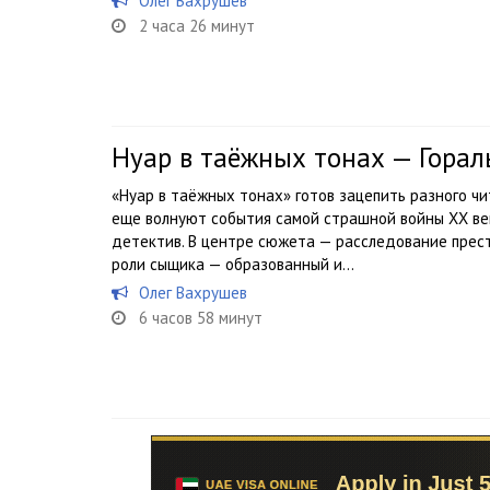
Олег Вахрушев
2 часа 26 минут
Нуар в таёжных тонах — Гора
«Нуар в таёжных тонах» готов зацепить разного чи
еще волнуют события самой страшной войны XX век
детектив. В центре сюжета — расследование прест
роли сыщика — образованный и...
Олег Вахрушев
6 часов 58 минут