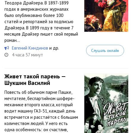
Теодора Драйзера. В 1897-1899
годах в американских журналах
было опубликовано более 100
статей и репортажей за подписью
Драйзера. В 1899 году в течение 7
месяцев Драйзер пишет свой первый
роман...
Евгений Киндинов
и др.
Слушать онлайн
4 часа 57 минут
Живет такой парень —
Шукшин Василий
Повесть об обычном парне Пашке,
мечтателе, беспартийном шофере-
механике второго класса, который
водит машину ГАЗ-51, каждый день
встречается и расстаётся с большим
количеством людей. У него есть
одна особенность: он счастлив,