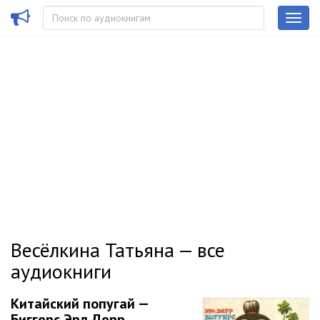
Весёлкина Татьяна — все
аудиокниги
Китайский попугай —
Биггерс Эрл Дерр