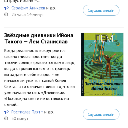
Штраус Иоганн —...
Серафим Аникеев
и др.
Слушать онлайн
23 часа 14 минут
Звёздные дневники Ийона
Тихого — Лем Станислав
Когда реальность вокруг рвется,
словно гнилая простыня, когда
тысячи солнц взрываются вам в лицо,
когда отрывая взгляд от страницы
вы задаете себе вопрос – не
начался ли уже тот самый Конец
Света… это означает лишь то, что вы
уже начали читать «Дневники».
«Похоже, на свете не осталось ни
одной...
Ростислав Плятт
и др.
Слушать онлайн
50 минут