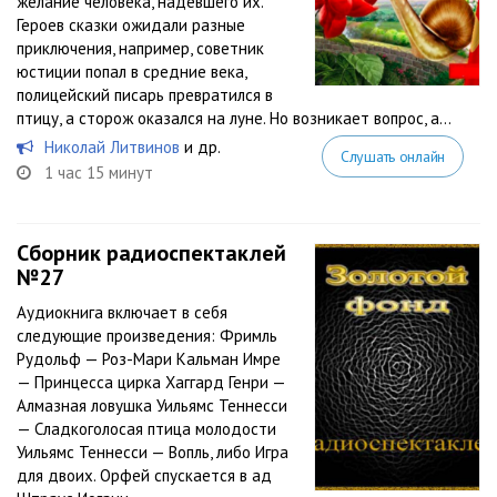
желание человека, надевшего их.
Героев сказки ожидали разные
приключения, например, советник
юстиции попал в средние века,
полицейский писарь превратился в
птицу, а сторож оказался на луне. Но возникает вопрос, а...
Николай Литвинов
и др.
Слушать онлайн
1 час 15 минут
Сборник радиоспектаклей
№27
Аудиокнига включает в себя
следующие произведения: Фримль
Рудольф — Роз-Мари Кальман Имре
— Принцесса цирка Хаггард Генри —
Алмазная ловушка Уильямс Теннесси
— Сладкоголосая птица молодости
Уильямс Теннесси — Вопль, либо Игра
для двоих. Орфей спускается в ад