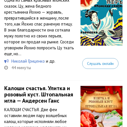
Одна из самых красивых японских
сказок. Цу, жена бедного
крестьянина Йохио — журавль,
превратившийся в женщину, после
того, как Йохио спас раненую птицу.
В знак благодарности она соткала
мужу полотно из своих перьев,
которое он продал на рынке. Соседи
уговорили Йохио попросить Цу ткать
еще, но...
Николай Гриценко
и др.
Слушать онлайн
44 минуты
Калоши счастья. Улитка и
розовый куст. Штопальная
игла — Андерсен Ганс
КАЛОШИ СЧАСТЬЯ. Две феи
оставили людям пару волшебных
калош, которые исполняли любое