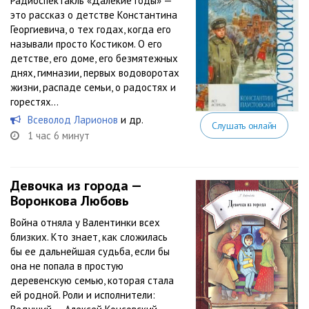
Радиоспектакль «Далекие годы» —
это рассказ о детстве Константина
Георгиевича, о тех годах, когда его
называли просто Костиком. О его
детстве, его доме, его безмятежных
днях, гимназии, первых водоворотах
жизни, распаде семьи, о радостях и
горестях…
Всеволод Ларионов
и др.
Слушать онлайн
1 час 6 минут
Девочка из города —
Воронкова Любовь
Война отняла у Валентинки всех
близких. Кто знает, как сложилась
бы ее дальнейшая судьба, если бы
она не попала в простую
деревенскую семью, которая стала
ей родной. Роли и исполнители: