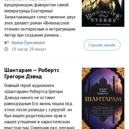
вундеркиндом, фаворитом самой
императрицы Екатерины!
Захватывающее сопоставление двух
эпох делают роман «Внеклассное
чтение» интересным и интригующим.
Автор при создании романа...
Ирина Ерисанова
Слушать онлайн
19 часов 29 минут
Шантарам — Робертс
Грегори Дэвид
Главный герой аудиокниги
«Шантарам» Робертса Грегори
Дэвида никого не оставит
равнодушным Его жизнь пошла под
откос после развода с супругой: он
был лишен родительских прав и
нашел утешение в наркотическом
пристрастии. Совершив ряд дерзких