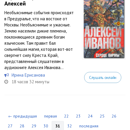
Алексей
Необъяснимые события происходят
в Предуралье, что на востоке от
Москвы. Необъяснимые и ужасные.
Землю населили дикие племена,
поклоняющиеся древним богам
языческим. Там правит бал
сильнейшая магия, которая вот-вот
свергнет силу Креста. Край,
представленный слушателям в
аудиокниге Алексея Иванова...
Ирина Ерисанова
Слушать онлайн
18 часов 32 минуты
← предыдущая
первая
22
23
24
25
26
27
28
29
30
31
32
последняя