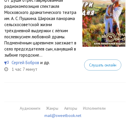
От души отреставрированная
радиокомпозиция спектакля
Московского драматического театра
им. А. С. Пушкина. Широкая панорама
сельскосоветской жизни
трёхдневной выдержки с лёгким
послевкусием любовной драмы.
Подменённым царевичем заезжает в
село председателев сын, канувший в
зыбкие городские...
Сергей Бобров
и др.
Слушать онлайн
1 час 7 минут
Аудиокниги
Жанры
Авторы
Исполнители
mail@sweetbook.net