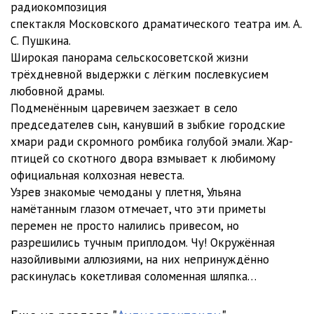
радиокомпозиция
спектакля Московского драматического театра им. А.
С. Пушкина.
Широкая панорама сельскосоветской жизни
трёхдневной выдержки с лёгким послевкусием
любовной драмы.
Подменённым царевичем заезжает в село
председателев сын, канувший в зыбкие городские
хмари ради скромного ромбика голубой эмали. Жар-
птицей со скотного двора взмывает к любимому
официальная колхозная невеста.
Узрев знакомые чемоданы у плетня, Ульяна
намётанным глазом отмечает, что эти приметы
перемен не просто налились привесом, но
разрешились тучным приплодом. Чу! Окружённая
назойливыми аллюзиями, на них непринуждённо
раскинулась кокетливая соломенная шляпка…