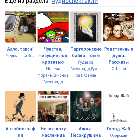
Еще из раздела "
Аудиоспектакли
"
Алло, такси!
Чувства,
Паргоронские
Родственные
живущие под
байки. Том 6
души.
Чернышева Зоя
кроватью
Рассказы
Рудазов
Морена
Александр,Рудаз
О. Генри
Морана,Смирнов
ова Ксения
Александр
Автобиограф
Не все коту
Алиса.
Город Жаб
ия
масленица
Несокрушима
Озерский