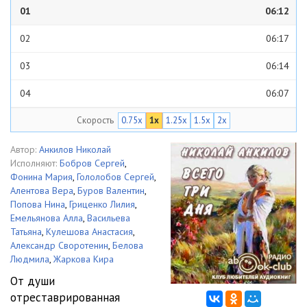
01
06:12
02
06:17
03
06:14
04
06:07
Скорость
0.75x
1x
1.25x
1.5x
2x
05
06:15
06
06:14
Автор:
Анкилов Николай
Исполняют:
Бобров Сергей
,
07
06:08
Фонина Мария
,
Гололобов Сергей
,
Алентова Вера
,
Буров Валентин
,
08
06:04
Попова Нина
,
Гриценко Лилия
,
Емельянова Алла
,
Васильева
09
06:15
Татьяна
,
Кулешова Анастасия
,
Александр Своротенин
,
Белова
10
06:06
Людмила
,
Жаркова Кира
От души
11
06:03
отреставрированная