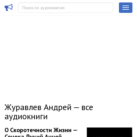
Журавлев Андрей — все
аудиокниги
О Скоротечности Жизни —
Сенека Луций Анней